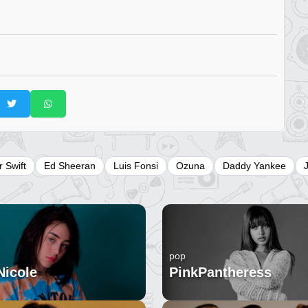
r Swift
Ed Sheeran
Luis Fonsi
Ozuna
Daddy Yankee
pop
Nicole
PinkPantheress