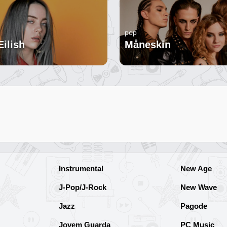
pop
Eilish
Måneskin
Instrumental
New Age
J-Pop/J-Rock
New Wave
Jazz
Pagode
Jovem Guarda
PC Music