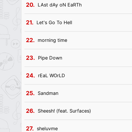
20.
LAst dAy oN EaRTh
21.
Let's Go To Hell
22.
morning time
23.
Pipe Down
24.
​rEaL WOrLD
25.
Sandman
26.
Sheesh! (feat. Surfaces)
27.
sheluvme