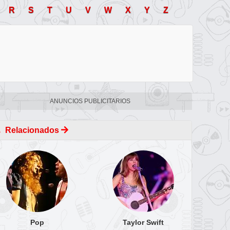
R
S
T
U
V
W
X
Y
Z
ANUNCIOS PUBLICITARIOS
Relacionados
Pop
Taylor Swift