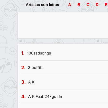
Artistas con letras
A
B
C
D
E
1.
100sadsongs
2.
3 outfits
3.
A K
4.
A K Feat 24kgoldn