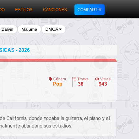
DO
ESTILOS
CANCIONES
COMPARTIR
J Balvin
Maluma
DMCA
ICAS - 2026
Género
Tracks
Vistas
Pop
36
943
California, donde tocaba la guitarra, el piano y el
finalmente abandonó sus estudios.