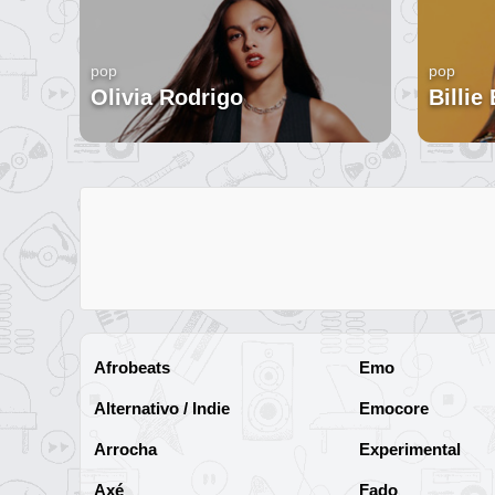
pop
pop
Olivia Rodrigo
Billie 
Afrobeats
Emo
Alternativo / Indie
Emocore
Arrocha
Experimental
Axé
Fado