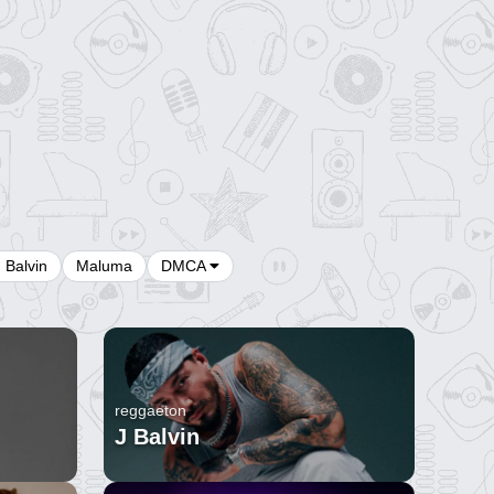
J Balvin
Maluma
DMCA
reggaeton
J Balvin