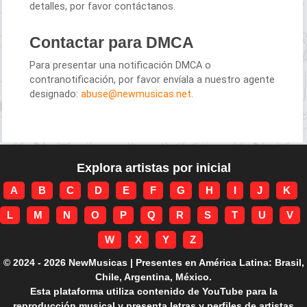
detalles, por favor contáctanos.
Contactar para DMCA
Para presentar una notificación DMCA o
contranotificación, por favor envíala a nuestro agente
designado:
abuse@newmusicas.net
.
Explora artistas por inicial
A
B
C
D
E
F
G
H
I
J
K
L
M
N
O
P
Q
R
S
T
U
V
W
X
Y
Z
© 2024 - 2026 NewMusicas | Presentes en América Latina: Brasil,
Chile, Argentina, México.
Esta plataforma utiliza contenido de YouTube para la
reproducción musical y presenta letras y perfiles de artistas