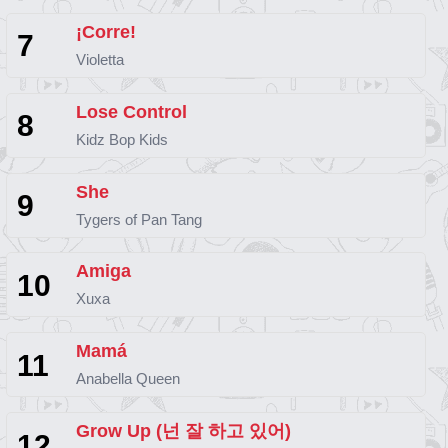
¡Corre!
7
Violetta
Lose Control
8
Kidz Bop Kids
She
9
Tygers of Pan Tang
Amiga
10
Xuxa
Mamá
11
Anabella Queen
Grow Up (넌 잘 하고 있어)
12