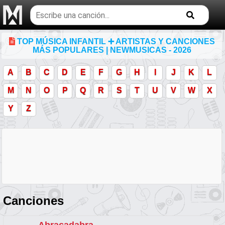
Buscar
temas
musicales
TOP MÚSICA INFANTIL ➕ ARTISTAS Y CANCIONES
MÁS POPULARES | NEWMUSICAS - 2026
A
B
C
D
E
F
G
H
I
J
K
L
M
N
O
P
Q
R
S
T
U
V
W
X
Y
Z
Canciones