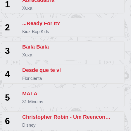
Abracadabra
1
Xuxa
...Ready For It?
2
Kidz Bop Kids
Baila Baila
3
Xuxa
Desde que te vi
4
Floricienta
MALA
5
31 Minutos
Christopher Robin - Um Reencontro Inesquecível - Expotition to London
6
Disney