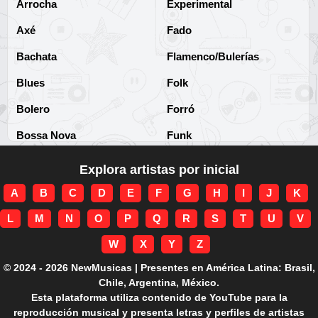
Arrocha
Experimental
Axé
Fado
Bachata
Flamenco/Bulerías
Blues
Folk
Bolero
Forró
Bossa Nova
Funk
Brega
Funk Brasileño
Explora artistas por inicial
Brega-funk
Funk Internacional
A
B
C
D
E
F
G
H
I
J
K
Cha-Cha
Gospel/Religioso
L
M
N
O
P
Q
R
S
T
U
V
Clássico
Gótico
W
X
Y
Z
Corridos
Grunge
© 2024 - 2026 NewMusicas | Presentes en América Latina: Brasil,
Chile, Argentina, México.
Country
Guarania
Esta plataforma utiliza contenido de YouTube para la
reproducción musical y presenta letras y perfiles de artistas