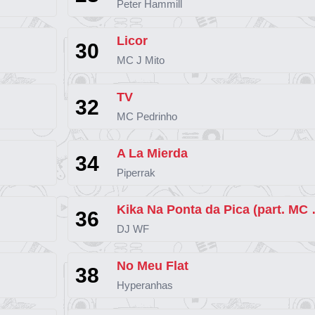
Peter Hammill
Licor
30
MC J Mito
TV
32
MC Pedrinho
A La Mierda
34
Piperrak
Kika Na Pont
36
DJ WF
No Meu Flat
38
Hyperanhas