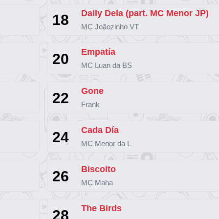
Daily Dela (part. MC Menor JP)
18
MC Joãozinho VT
Empatía
20
MC Luan da BS
Gone
22
Frank
Cada Día
24
MC Menor da L
Biscoito
26
MC Maha
The Birds
28