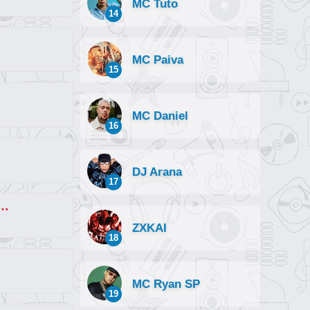
MC Tuto
14
MC Paiva
15
MC Daniel
16
DJ Arana
17
a da Pica (part. MC GW e MC Magrinho)
ZXKAI
18
MC Ryan SP
19