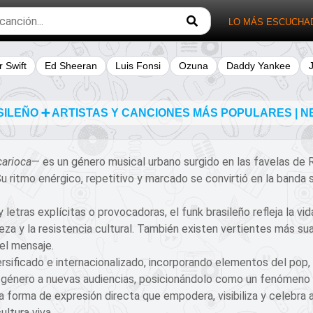
LO MÁS ESCUCHA
r Swift
Ed Sheeran
Luis Fonsi
Ozuna
Daddy Yankee
ILEÑO ➕ ARTISTAS Y CANCIONES MÁS POPULARES | NE
carioca
— es un género musical urbano surgido en las favelas de 
 ritmo enérgico, repetitivo y marcado se convirtió en la banda 
letras explícitas o provocadoras, el funk brasileño refleja la vi
pobreza y la resistencia cultural. También existen vertientes más 
del mensaje.
ersificado e internacionalizado, incorporando elementos del pop, 
 género a nuevas audiencias, posicionándolo como un fenómeno g
Una forma de expresión directa que empodera, visibiliza y celebra
ultura viva.