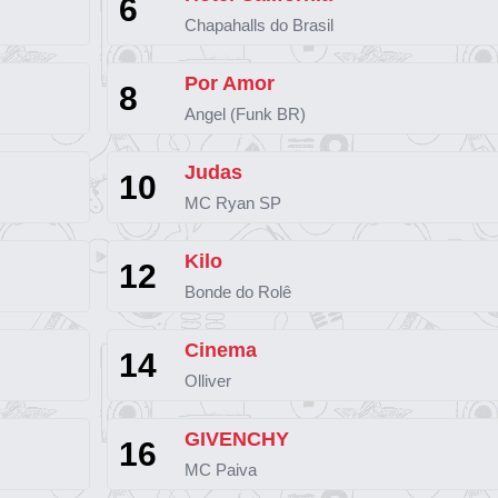
6
Chapahalls do Brasil
Por Amor
8
Angel (Funk BR)
Judas
10
MC Ryan SP
Kilo
12
Bonde do Rolê
Cinema
14
Olliver
GIVENCHY
16
MC Paiva