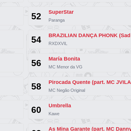
SuperStar
52
Paranga
54
RXDXVIL
María Bonita
56
MC Menor da VG
Pirocada Quente (part. MC JVILA
58
MC Negão Original
Umbrella
60
Kawe
As Mina Garante (part. MC Dann