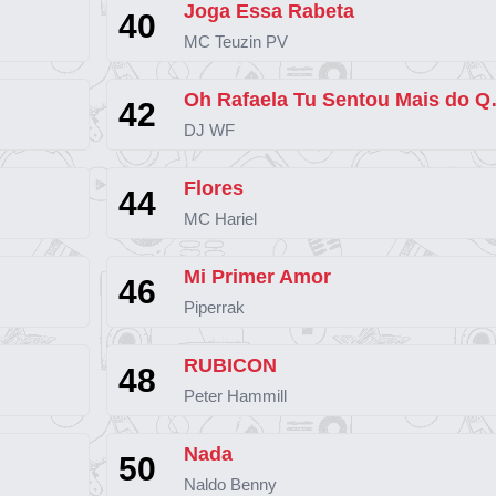
Joga Essa Rabeta
40
MC Teuzin PV
Oh Rafaela Tu Se
42
DJ WF
Flores
44
MC Hariel
Mi Primer Amor
46
Piperrak
RUBICON
48
Peter Hammill
Nada
50
Naldo Benny