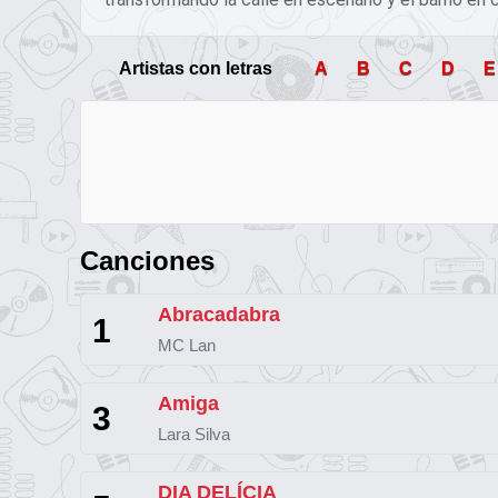
Artistas con letras
A
B
C
D
E
Canciones
Abracadabra
1
MC Lan
Amiga
3
Lara Silva
DIA DELÍCIA