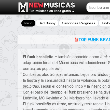
Buscar
temas
musicales
Inicio
Bad Bunny
Canciones Religiosas
Taylo
TOP FUNK BRAS
El funk brasileño
—también conocido como
funk 
adaptación local del Miami bass estadounidense. Su
contextos populares.
Con bases electrónicas intensas, bajos profundos y 
la fiesta y la sensualidad, hasta la violencia, la 
proibidão
, según el contenido lírico y la intención 
Con el paso del tiempo, el funk brasileño se ha div
Ludmilla, MC Kevinho o DJ Marlboro han llevado el
El funk brasileño es ritmo, actitud y resistencia. 
transformando la calle en escenario y el barrio en c