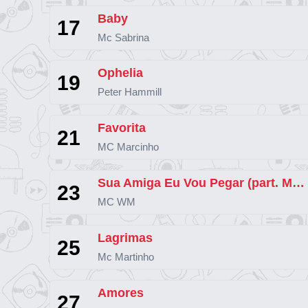
Baby
17
Mc Sabrina
Ophelia
19
Peter Hammill
Favorita
21
MC Marcinho
Sua Amiga Eu Vou Pegar (part. MC Lan)
23
MC WM
Lagrimas
25
Mc Martinho
Amores
27