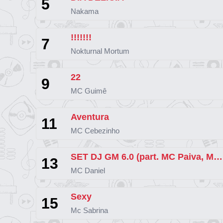
5
Nakama
!!!!!!!
7
Nokturnal Mortum
22
9
MC Guimê
Aventura
11
MC Cebezinho
SET DJ GM 6.0 (part. MC Paiva, MC Cebezinho, MC Ryan SP, MC Lipi, MC Paulin
13
MC Daniel
Sexy
15
Mc Sabrina