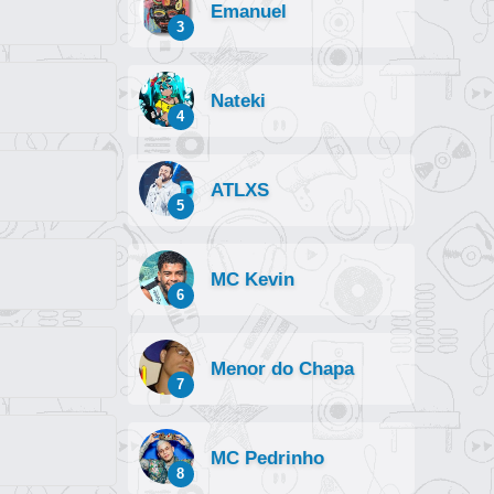
Emanuel
3
Nateki
4
ATLXS
5
MC Kevin
6
Menor do Chapa
7
MC Pedrinho
8