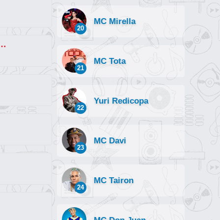
MC Mirella
20
ntou Mais do Que Ela (part. MC Delux) [explícita]
MC Tota
21
Yuri Redicopa
22
MC Davi
23
MC Tairon
24