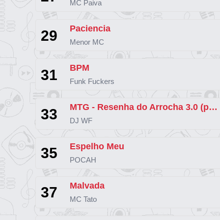
MC Paiva
Paciencia
29
Menor MC
BPM
31
Funk Fuckers
MTG - Resenha do Arrocha 3.0 (part. J. Eskine e MC GW)
33
DJ WF
Espelho Meu
35
POCAH
Malvada
37
MC Tato