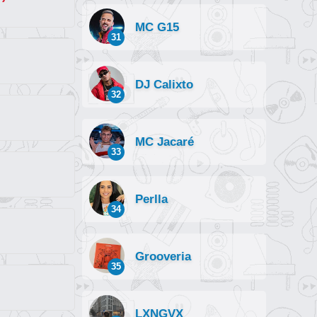
MC G15
31
DJ Calixto
32
MC Jacaré
33
Perlla
34
Grooveria
35
LXNGVX