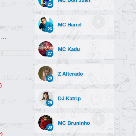
MC Don Juan
25
MC Hariel
26
BRAZILIAN DANÇA PHONK (Sad Remix)
MC Kadu
27
Z Alterado
28
)
DJ Katrip
29
MC Bruninho
30
y)