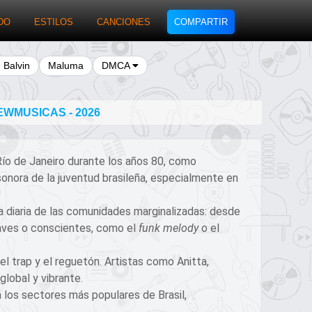
DO
ESTILOS
CANCIONES
COMPARTIR
J Balvin
Maluma
DMCA
WMUSICAS - 2026
Río de Janeiro durante los años 80, como
sonora de la juventud brasileña, especialmente en
da diaria de las comunidades marginalizadas: desde
suaves o conscientes, como el
funk melody
o el
el trap y el reguetón. Artistas como Anitta,
lobal y vibrante.
 a los sectores más populares de Brasil,