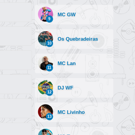
MC GW
9
Os Quebradeiras
10
MC Lan
11
DJ WF
12
MC Livinho
13