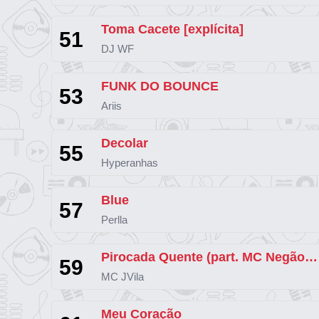
Toma Cacete [explícita]
51
DJ WF
FUNK DO BOUNCE
53
Ariis
Decolar
55
Hyperanhas
Blue
57
Perlla
Pirocada Quente (part. MC Negão Original)
59
MC JVila
Meu Coração