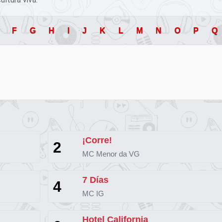
F
G
H
I
J
K
L
M
N
O
P
Q
¡Corre!
2
MC Menor da VG
7 Días
4
MC IG
Hotel California