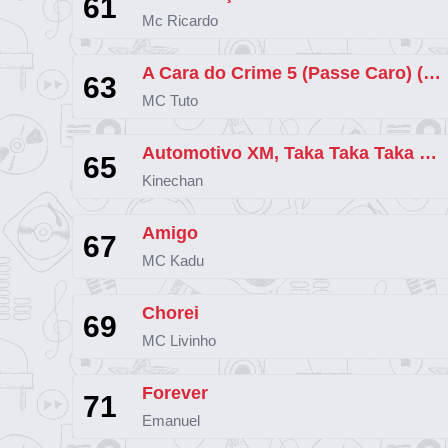
61
Mc Ricardo
A Cara do Crime 5 (Passe Caro) (part. Bielzin, Kadu, Borges, Oruam, Chefin,
63
MC Tuto
Automotivo XM, Taka Taka Taka Tá (part. Mc Lullu, Mc Erikah e Dj Brunin XM
65
Kinechan
Amigo
67
MC Kadu
Chorei
69
MC Livinho
Forever
71
Emanuel