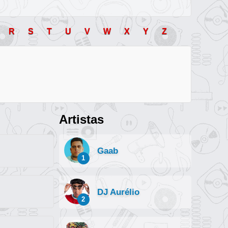
R
S
T
U
V
W
X
Y
Z
Artistas
Gaab
1
DJ Aurélio
2