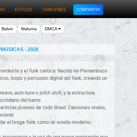
DO
ESTILOS
CANCIONES
COMPARTIR
J Balvin
Maluma
DMCA
MUSICAS - 2026
 nordeste y el funk carioca. Nacido en Pernambuco
os, loops y percusión digital del funk, creando un
rwave
,
auto-tune
o
pitch shift
, y la estructura
otidiano del barrio.
rtistas jóvenes de todo Brasil. Canciones virales,
cional.
idar el brega-funk como un sonido moderno,
, irreverencia y la voz de una nueva generación que