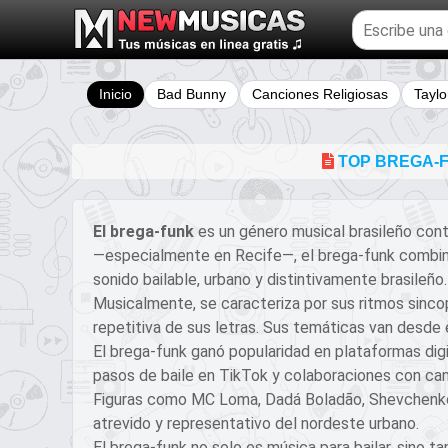
Buscar
temas
musicales
Inicio
Bad Bunny
Canciones Religiosas
Taylo
TOP BREGA-F
El brega-funk
es un género musical brasileño con
—especialmente en Recife—, el brega-funk combina l
sonido bailable, urbano y distintivamente brasileño.
Musicalmente, se caracteriza por sus ritmos sinc
repetitiva de sus letras. Sus temáticas van desde el
El brega-funk ganó popularidad en plataformas digi
pasos de baile en TikTok y colaboraciones con can
Figuras como MC Loma, Dadá Boladão, Shevchenko &
atrevido y representativo del nordeste urbano.
El brega-funk no solo es música para bailar, sino t