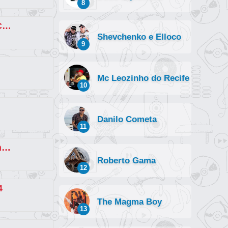
8
Frio do Taraio (part. MC GW e MC Carlos de Sumaré)
Shevchenko e Elloco
9
Mc Leozinho do Recife
10
Danilo Cometa
11
Set Js o Mão de Ouro e Dz Martins (part. Igor Sales, MC Jacaré, Ruanzinho,
Roberto Gama
12
4
The Magma Boy
13