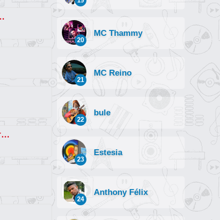
19
part. MC TH e MC Guimê)
MC Thammy
20
MC Reino
21
bule
22
Remelexo - Brega Funk (part. Lore Improta)
Estesia
23
Anthony Félix
24