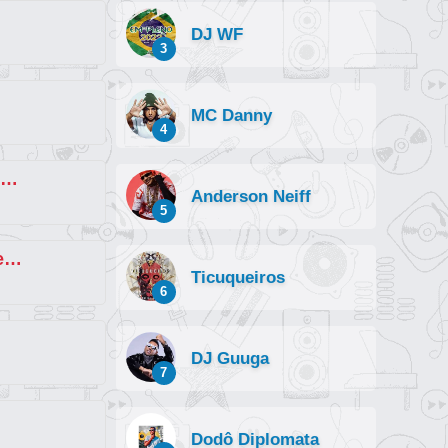
DJ WF
3
MC Danny
4
Tira As Crianças da Sala [explícita] (part. Hyperanhas e MC Pipokinha)
Anderson Neiff
5
Aí Minha Porroquinha (part. Anderson Neiff, Danilo Neiff, MC Morena e John
Ticuqueiros
6
DJ Guuga
7
Dodô Diplomata