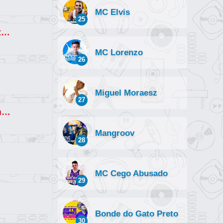
MC Elvis
25
Isso Aqui Não É Macumba 2 (part. MC GW e MC Magrinho)
MC Lorenzo
26
Miguel Moraesz
27
Tô Voando Alto (Brega Funk Remix) (part. MC Poze do Rodo, Thiaguinho MT e D
Mangroov
28
MC Cego Abusado
29
Bonde do Gato Preto
30