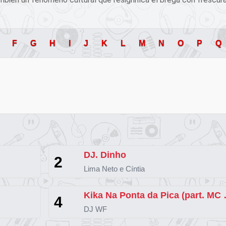
F
G
H
I
J
K
L
M
N
O
P
Q
DJ. Dinho
2
Lima Neto e Cíntia
Kika Na Pont
4
DJ WF