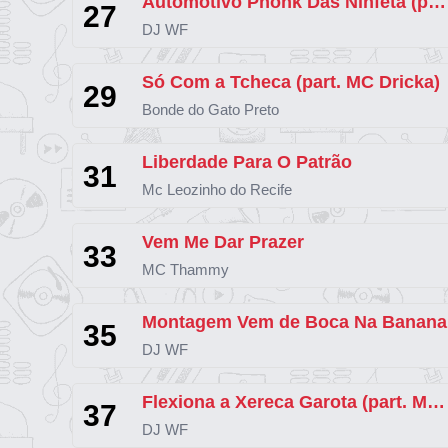
Automotivo Phonk Das Ninfeta (part. MC RD)
27
DJ WF
Só Com a Tcheca (part. MC Dricka)
29
Bonde do Gato Preto
Liberdade Para O Patrão
31
Mc Leozinho do Recife
Vem Me Dar Prazer
33
MC Thammy
Montagem Vem de Boca Na Banana
35
DJ WF
Flexiona a Xereca Garota (part. MC GW)
37
DJ WF