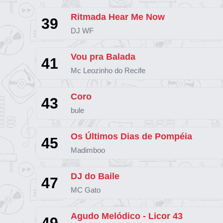
Ritmada Hear Me Now
39
DJ WF
Vou pra Balada
41
Mc Leozinho do Recife
Coro
43
bule
Os Últimos Dias de Pompéia
45
Madimboo
DJ do Baile
47
MC Gato
Agudo Melódico - Licor 43
49