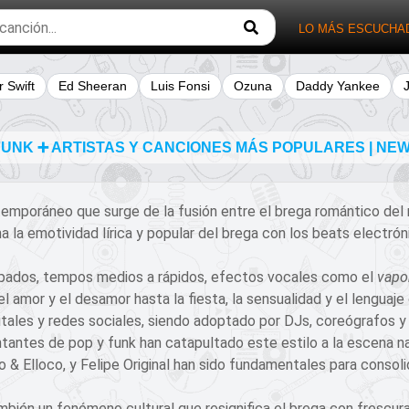
LO MÁS ESCUCHA
r Swift
Ed Sheeran
Luis Fonsi
Ozuna
Daddy Yankee
UNK ➕ ARTISTAS Y CANCIONES MÁS POPULARES | NEW
temporáneo que surge de la fusión entre el brega romántico del
a emotividad lírica y popular del brega con los beats electrónic
opados, tempos medios a rápidos, efectos vocales como el
vapo
 amor y el desamor hasta la fiesta, la sensualidad y el lenguaje c
tales y redes sociales, siendo adoptado por DJs, coreógrafos y a
tantes de pop y funk han catapultado este estilo a la escena na
 Elloco, y Felipe Original han sido fundamentales para consol
ambién un fenómeno cultural que resignifica el brega con frescura