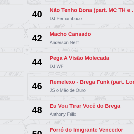
Não Tenho Dona (
40
DJ Pernambuco
Macho Cansado
42
Anderson Neiff
Pega A Visão Molecada
44
DJ WF
46
JS o Mão de Ouro
Eu Vou Tirar Você do Brega
48
Anthony Félix
Forró do Imigrante Vencedor
50