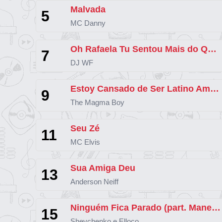
Malvada
5
MC Danny
Oh Rafaela Tu Sentou Mais do Que Ela (part. MC Delux) [explícita]
7
DJ WF
Estoy Cansado de Ser Latino Americano
9
The Magma Boy
Seu Zé
11
MC Elvis
Sua Amiga Deu
13
Anderson Neiff
Ninguém Fica Parado (part. Maneirinho do Recife)
15
Shevchenko e Elloco