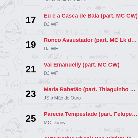
Eu e a Casca de Bala (part. MC GW)
17
DJ WF
Ronco Assustador (part. MC Lk da Capital e MC Felipinho da Ct)
19
DJ WF
Vai Emanuelly (part. MC GW)
21
DJ WF
Maria Rabetão (part. Thiaguinho MT e Mc 2k)
23
JS o Mão de Ouro
Parecia Tempestade (part. Felupe Na Voz e Sony No Beat)
25
MC Danny