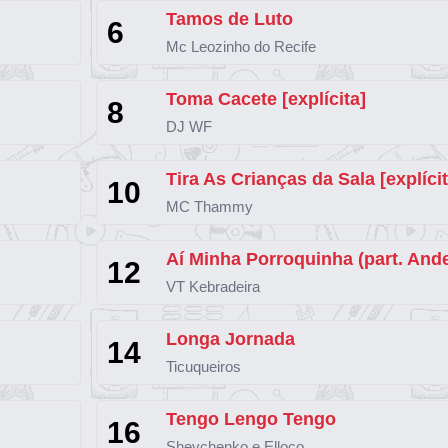
Tamos de Luto
6
Mc Leozinho do Recife
Toma Cacete [explícita]
8
DJ WF
10
MC Thammy
12
VT Kebradeira
Longa Jornada
14
Ticuqueiros
Tengo Lengo Tengo
16
Shevchenko e Elloco