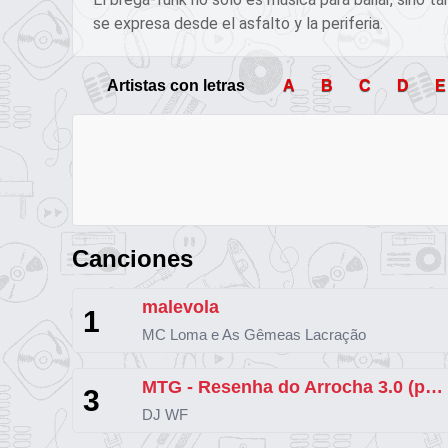
se expresa desde el asfalto y la periferia.
Artistas con letras
A
B
C
D
E
Canciones
malevola
1
MC Loma e As Gêmeas Lacração
MTG - Resenha do Arrocha 3.0 (part. J. Eskine e MC GW)
3
DJ WF