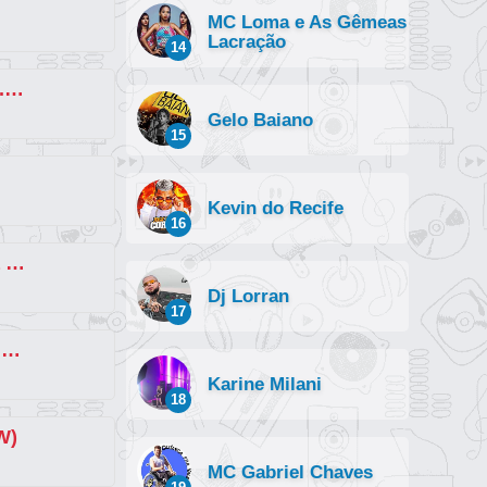
MC Loma e As Gêmeas
Lacração
14
Poucas Ideias (Brega Funk) (part. MC Vitin LC e Thiaguinho MT)
Gelo Baiano
15
Kevin do Recife
16
Ela Já Tá Louca (Remix Formosa Brega Funk) (part. John Johnis, Kaio Viana e
Dj Lorran
17
Nova Dimensão (part. Mc Gw e Mc Alan)
Karine Milani
18
W)
MC Gabriel Chaves