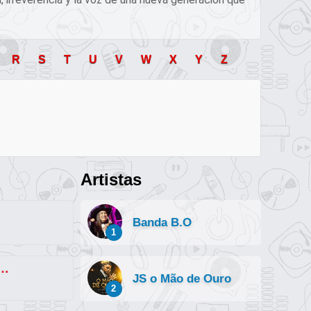
R
S
T
U
V
W
X
Y
Z
Artistas
Banda B.O
1
a da Pica (part. MC GW e MC Magrinho)
JS o Mão de Ouro
2