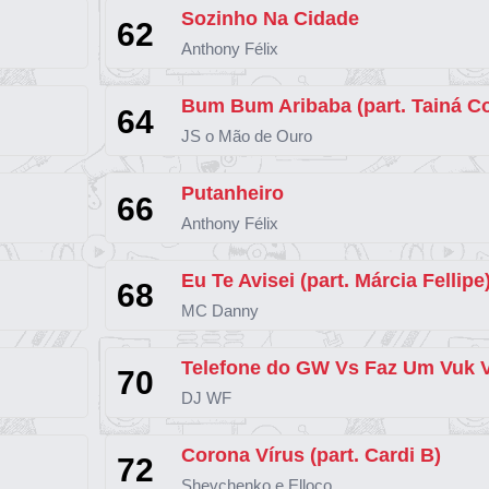
Sozinho Na Cidade
62
Anthony Félix
64
JS o Mão de Ouro
Putanheiro
66
Anthony Félix
Eu Te Avisei (part. Márcia Fellipe
68
MC Danny
70
DJ WF
Corona Vírus (part. Cardi B)
72
Shevchenko e Elloco