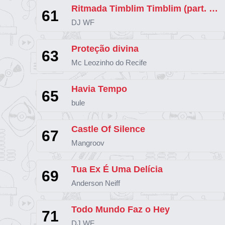
Ritmada Timblim Timblim (part. MC Gw e MC K. K)
61
DJ WF
Proteção divina
63
Mc Leozinho do Recife
Havia Tempo
65
bule
Castle Of Silence
67
Mangroov
Tua Ex É Uma Delícia
69
Anderson Neiff
Todo Mundo Faz o Hey
71
DJ WF