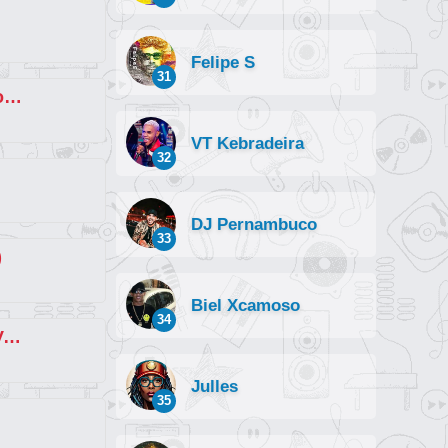
Felipe S
31
Bum Bum Aribaba (part. Tainá Costa e K2)
VT Kebradeira
32
DJ Pernambuco
33
)
Biel Xcamoso
34
Telefone do GW Vs Faz Um Vuk Vuk (part. MC Kevin o Chris)
Julles
35