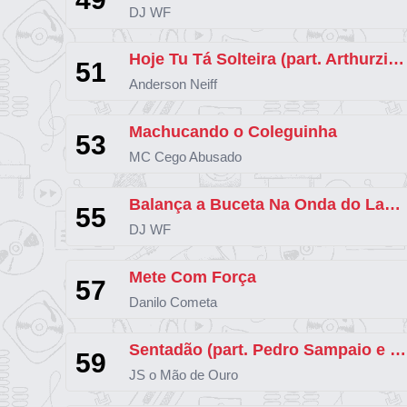
DJ WF
Hoje Tu Tá Solteira (part. Arthurzinho Batedeira)
51
Anderson Neiff
Machucando o Coleguinha
53
MC Cego Abusado
Balança a Buceta Na Onda do Lança (part. MC Magrinho e MC GW)
55
DJ WF
Mete Com Força
57
Danilo Cometa
Sentadão (part. Pedro Sampaio e Felipe Original)
59
JS o Mão de Ouro