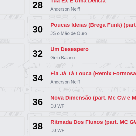
Tua Ex É Uma Delícia
28
Anderson Neiff
30
JS o Mão de Ouro
Um Desespero
32
Gelo Baiano
34
Anderson Neiff
36
DJ WF
Ritmada Dos Fluxos (part. MC G
38
DJ WF