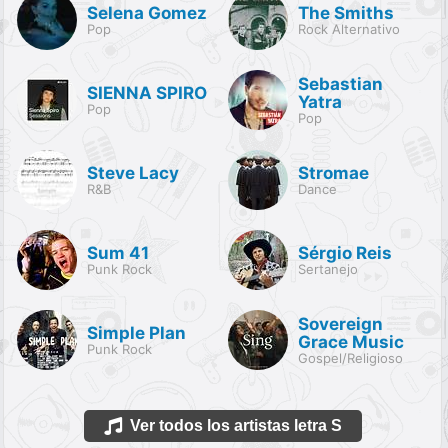
Selena Gomez
The Smiths
Pop
Rock Alternativo
Sebastian
SIENNA SPIRO
Yatra
Pop
Pop
Steve Lacy
Stromae
R&B
Dance
Sum 41
Sérgio Reis
Punk Rock
Sertanejo
Sovereign
Simple Plan
Grace Music
Punk Rock
Gospel/Religioso
Ver todos los artistas letra S