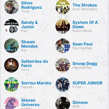
Silvio
The Strokes
Rodriguez
Rock Alternativo
Trova
Sandy &
System Of A
Junior
Down
Pop
Heavy Metal
Shawn
Sean Paul
Mendes
Hip Hop/Rap
Pop
Solteirões do
Snoop Dogg
Forró
Hip Hop/Rap
Forró
Sorriso Maroto
SUPER JUNIOR
Pagode
K-Pop
Steven
Simone
Universo
MPB
Infantil