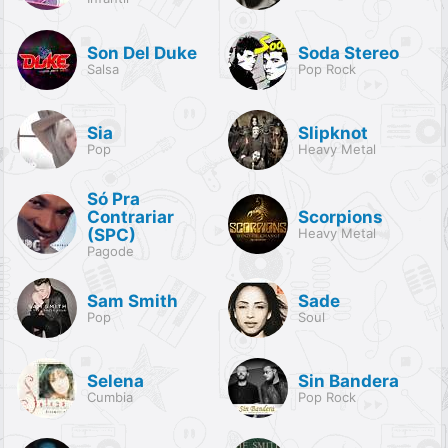
Son Del Duke
Soda Stereo
Salsa
Pop Rock
Sia
Slipknot
Pop
Heavy Metal
Só Pra
Contrariar
Scorpions
(SPC)
Heavy Metal
Pagode
Sam Smith
Sade
Pop
Soul
Selena
Sin Bandera
Cumbia
Pop Rock