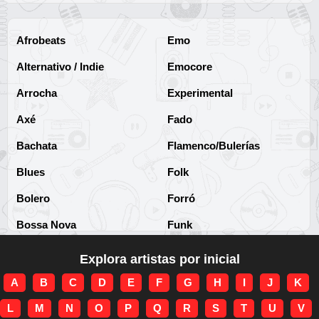
Afrobeats
Emo
Alternativo / Indie
Emocore
Arrocha
Experimental
Axé
Fado
Bachata
Flamenco/Bulerías
Blues
Folk
Bolero
Forró
Bossa Nova
Funk
Brega
Funk Brasileño
Explora artistas por inicial
Brega-funk
Funk Internacional
A
B
C
D
E
F
G
H
I
J
K
Cha-Cha
Gospel/Religioso
L
M
N
O
P
Q
R
S
T
U
V