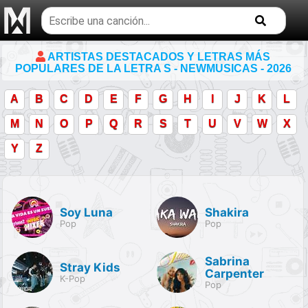
Buscar
temas
musicales
ARTISTAS DESTACADOS Y LETRAS MÁS
POPULARES DE LA LETRA S - NEWMUSICAS - 2026
A
B
C
D
E
F
G
H
I
J
K
L
M
N
O
P
Q
R
S
T
U
V
W
X
Y
Z
Soy Luna
Shakira
Pop
Pop
Sabrina
Stray Kids
Carpenter
K-Pop
Pop