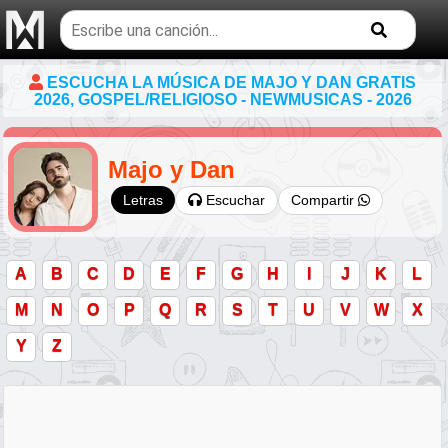
Buscar
temas
musicales
ESCUCHA LA MÚSICA DE MAJO Y DAN GRATIS
2026, GOSPEL/RELIGIOSO - NEWMUSICAS - 2026
Majo y Dan
Escuchar
Compartir
Letras
A
B
C
D
E
F
G
H
I
J
K
L
M
N
O
P
Q
R
S
T
U
V
W
X
Y
Z