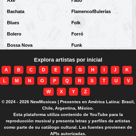
Axé
Fado
Bachata
Flamenco/Bulerías
Blues
Folk
Bolero
Forró
Bossa Nova
Funk
Brega
Funk Brasileño
Explora artistas por inicial
Brega-funk
Funk Internacional
A
B
C
D
E
F
G
H
I
J
K
Cha-Cha
Gospel/Religioso
L
M
N
O
P
Q
R
S
T
U
V
Clássico
Gótico
W
X
Y
Z
Corridos
Grunge
© 2024 - 2026 NewMusicas | Presentes en América Latina: Brasil,
Chile, Argentina, México.
Country
Guarania
Esta plataforma utiliza contenido de YouTube para la
reproducción musical y presenta letras y perfiles de artistas
Cuarteto
Hard rock
como parte de su catálogo cultural. Las fuentes provienen de
APIs autorizadas.
Cumbia
Hardcore