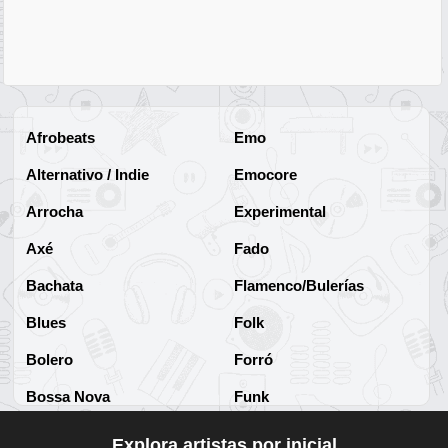
Afrobeats
Emo
Alternativo / Indie
Emocore
Arrocha
Experimental
Axé
Fado
Bachata
Flamenco/Bulerías
Blues
Folk
Bolero
Forró
Bossa Nova
Funk
Brega
Funk Brasileño
Explora artistas por inicial