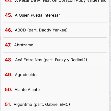
44.
A Pesar De Mi Feat Un Corazon Abby Valdez Indi
45.
A Quien Pueda Interesar
46.
ABCD (part. Daddy Yankee)
47.
Abrázame
48.
Acá Entre Nos (part. Funky y Redimi2)
49.
Agradecido
50.
Alante Alante
51.
Algoritmo (part. Gabriel EMC)