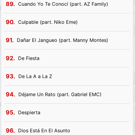
89.
Cuando Yo Te Conocí (part. AZ Family)
90.
Culpable (part. Niko Eme)
91.
Dañar El Jangueo (part. Manny Montes)
92.
De Fiesta
93.
De La A a La Z
94.
Déjame Un Rato (part. Gabriel EMC)
95.
Despierta
96.
Dios Está En El Asunto