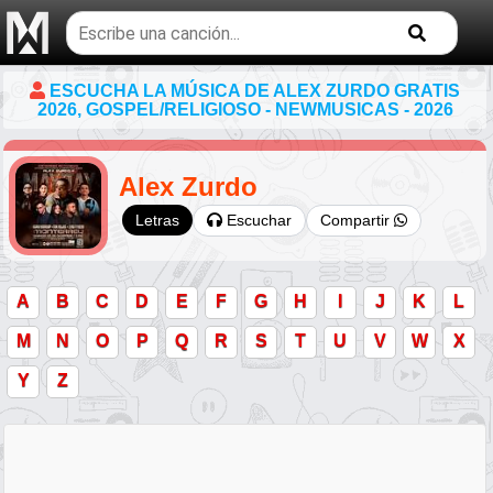
Buscar
temas
musicales
ESCUCHA LA MÚSICA DE ALEX ZURDO GRATIS
2026, GOSPEL/RELIGIOSO - NEWMUSICAS - 2026
Alex Zurdo
Escuchar
Compartir
Letras
A
B
C
D
E
F
G
H
I
J
K
L
M
N
O
P
Q
R
S
T
U
V
W
X
Y
Z