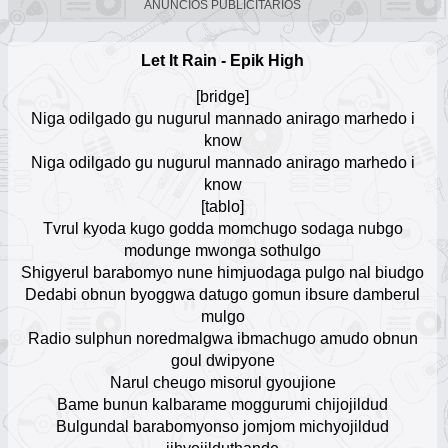
ANUNCIOS PUBLICITARIOS
Mac Miller
Escuchar Música online
Let It Rain - Epik High
12
[bridge]
Eladio Carrion
Niga odilgado gu nugurul mannado anirago marhedo i
Escuchar Música online
know
13
Niga odilgado gu nugurul mannado anirago marhedo i
know
Canserbero
[tablo]
Escuchar Música online
14
Tvrul kyoda kugo godda momchugo sodaga nubgo
modunge mwonga sothulgo
Flans
Shigyerul barabomyo nune himjuodaga pulgo nal biudgo
Escuchar Música online
Dedabi obnun byoggwa datugo gomun ibsure damberul
15
mulgo
Radio sulphun noredmalgwa ibmachugo amudo obnun
BK'
goul dwipyone
Escuchar Música online
16
Narul cheugo misorul gyoujione
Bame bunun kalbarame moggurumi chijojildud
Kris R.
Bulgundal barabomyonso jomjom michyojildud
Escuchar Música online