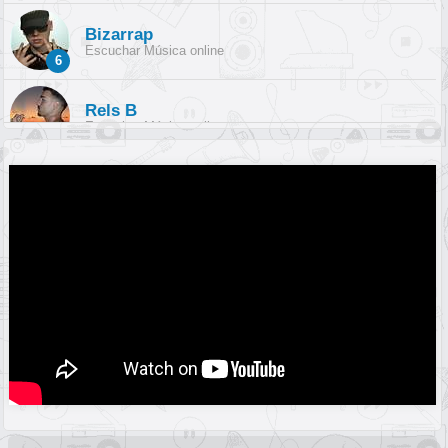
Bizarrap
Escuchar Música online
6
Rels B
Escuchar Música online
7
PinkPantheress
Escuchar Música online
8
The Kid LAROI
Escuchar Música online
9
Ptazeta
Escuchar Música online
10
Megar
Escuchar Música online
11