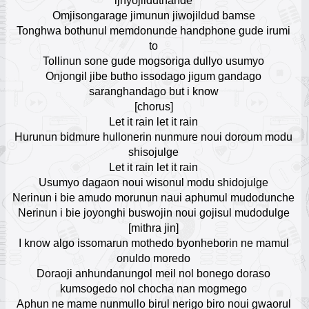
ijhyojilduthande
17
Omjisongarage jimunun jiwojildud bamse
Tonghwa bothunul memdonunde handphone gude irumi
Rei
to
Escuchar Música online
18
Tollinun sone gude mogsoriga dullyo usumyo
Onjongil jibe butho issodago jigum gandago
Jon Z
saranghandago but i know
Escuchar Música online
19
[chorus]
Let it rain let it rain
Hurunun bidmure hullonerin nunmure noui doroum modu
Paulo Londra
Escuchar Música online
shisojulge
20
Let it rain let it rain
Usumyo dagaon noui wisonul modu shidojulge
Kanye West
Nerinun i bie amudo morunun naui aphumul mudodunche
Escuchar Música online
21
Nerinun i bie joyonghi buswojin noui gojisul mudodulge
[mithra jin]
I know algo issomarun mothedo byonheborin ne mamul
Nelly
Escuchar Música online
onuldo moredo
22
Doraoji anhundanungol meil nol bonego doraso
kumsogedo nol chocha nan mogmego
Oruam
Aphun ne mame nunmullo birul nerigo biro noui gwaorul
Escuchar Música online