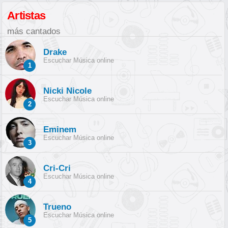
Artistas
más cantados
Drake
Escuchar Música online
1
Nicki Nicole
Escuchar Música online
2
Eminem
Escuchar Música online
3
Cri-Cri
Escuchar Música online
4
Trueno
Escuchar Música online
5