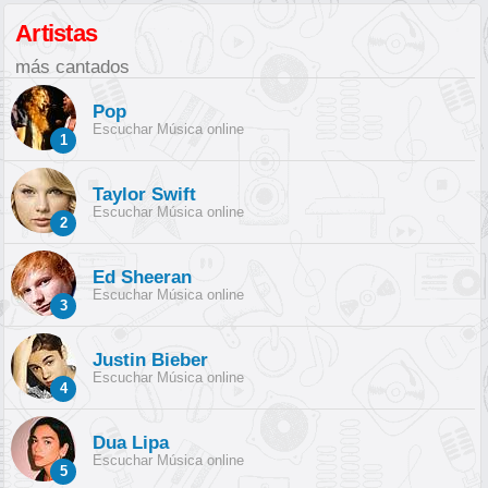
Artistas
más cantados
Pop
Escuchar Música online
1
Taylor Swift
Escuchar Música online
2
Ed Sheeran
Escuchar Música online
3
Justin Bieber
Escuchar Música online
4
Dua Lipa
Escuchar Música online
5