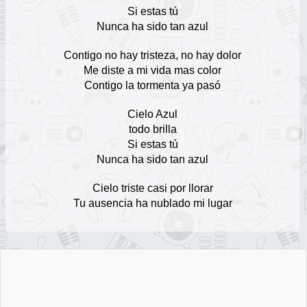
17
Si estas tú
Nunca ha sido tan azul
Sabrina Carpenter
Escuchar Música online
18
Contigo no hay tristeza, no hay dolor
Me diste a mi vida mas color
Contigo la tormenta ya pasó
ROSALÍA
Escuchar Música online
19
Cielo Azul
todo brilla
Laura Pausini
Si estas tú
Escuchar Música online
20
Nunca ha sido tan azul
Cielo triste casi por llorar
Tai Verdes
Escuchar Música online
Tu ausencia ha nublado mi lugar
21
PinkPantheress
Escuchar Música online
22
Yuridia
Escuchar Música online