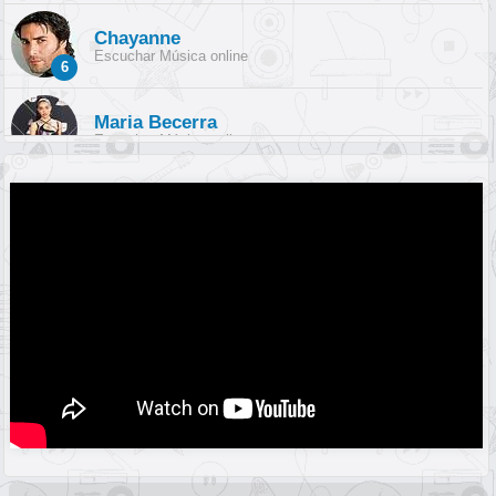
Chayanne
Escuchar Música online
6
Maria Becerra
Escuchar Música online
7
Shakira
Escuchar Música online
8
Sebastián Yatra
Escuchar Música online
9
Reik
Escuchar Música online
10
Olivia Rodrigo
Escuchar Música online
11