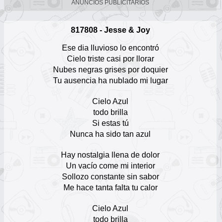
ANUNCIOS PUBLICITARIOS
Harry Styles
Escuchar Música online
817808 - Jesse & Joy
12
Ese dia lluvioso lo encontró
Enrique Iglesias
Cielo triste casi por llorar
Escuchar Música online
Nubes negras grises por doquier
13
Tu ausencia ha nublado mi lugar
Lady Gaga
Cielo Azul
Escuchar Música online
14
todo brilla
Si estas tú
Billie Eilish
Nunca ha sido tan azul
Escuchar Música online
15
Hay nostalgia llena de dolor
Un vacío come mi interior
Conan Gray
Sollozo constante sin sabor
Escuchar Música online
16
Me hace tanta falta tu calor
Cielo Azul
Melendi
Escuchar Música online
todo brilla