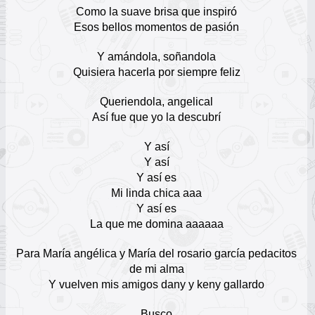
17
Como la suave brisa que inspiró
Esos bellos momentos de pasión
Los Parranderos de Colombia
Escuchar Música online
18
Y amándola, soñandola
Quisiera hacerla por siempre feliz
Los Internacionales Del Vallenato
Escuchar Música online
Queriendola, angelical
19
Así fue que yo la descubrí
Chiches Vallenatos
Y así
Escuchar Música online
20
Y así
Y así es
Mi linda chica aaa
Rafael Santos Díaz
Escuchar Música online
Y así es
21
La que me domina aaaaaa
Silvestre Dangond
Para María angélica y María del rosario garcía pedacitos
Escuchar Música online
22
de mi alma
Y vuelven mis amigos dany y keny gallardo
El Churo Díaz
Busco
Escuchar Música online