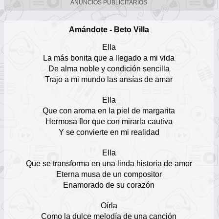
ANUNCIOS PUBLICITARIOS
Rafa Pérez
Escuchar Música online
Amándote - Beto Villa
12
Ella
El Binomio de Oro
La más bonita que a llegado a mi vida
Escuchar Música online
De alma noble y condición sencilla
13
Trajo a mi mundo las ansías de amar
Wilfran Castillo
Ella
Escuchar Música online
14
Que con aroma en la piel de margarita
Hermosa flor que con mirarla cautiva
Las Estrellas Vallenatas
Y se convierte en mi realidad
Escuchar Música online
15
Ella
Que se transforma en una linda historia de amor
Elder Dayán Díaz
Eterna musa de un compositor
Escuchar Música online
16
Enamorado de su corazón
Oírla
Silvio Brito (Colombia)
Escuchar Música online
Como la dulce melodía de una canción