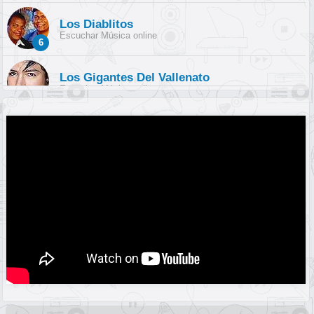
Los Diablitos
Escuchar Música online
6
Los Gigantes Del Vallenato
Escuchar Música online
7
Martin Elias Jr
Escuchar Música online
8
Los Betos
Escuchar Música online
9
Peter Manjarres
Escuchar Música online
10
Miguel Morales
Escuchar Música online
11