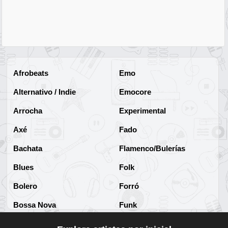
Afrobeats
Emo
Alternativo / Indie
Emocore
Arrocha
Experimental
Axé
Fado
Bachata
Flamenco/Bulerías
Blues
Folk
Bolero
Forró
Bossa Nova
Funk
Brega
Funk Brasileño