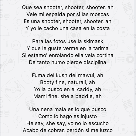
Que sea shooter, shooter, shooter, ah
Vele mi espalda por si las moscas
Es una shooter, shooter, shooter, ah
Y yo le cacho una casa en la costa
Para las fotos use la skimask
Y que le guste verme en la tarima
Si estamo' enrolando ella vela cortina
De tanto humo pierde disciplina
Fuma del kush del mawui, ah
Booty fine, naturali, ah
Yo la busco en el caddy, ah
Mami fine, she a baddie, ah
Una nena mala es lo que busco
Como lo hago es injusto
He say, she say, yo no lo escucho
Acabo de cobrar, perdón si me luzco