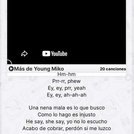
Más de Young Miko
20 canciones
Hm-hm
Prr-rr, phew
Ey, ey, prr, yeah
Ey, ey, ah-ah-ah
Una nena mala es lo que busco
Como lo hago es injusto
He say, she say, yo no lo escucho
Acabo de cobrar, perdón si me luzco