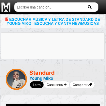
Buscar
temas
musicales
ESCUCHAR MÚSICA Y LETRA DE STANDARD DE
YOUNG MIKO - ESCUCHA Y CANTA NEWMUSICAS
Standard
Young Miko
Canciones
Letra
Compartir