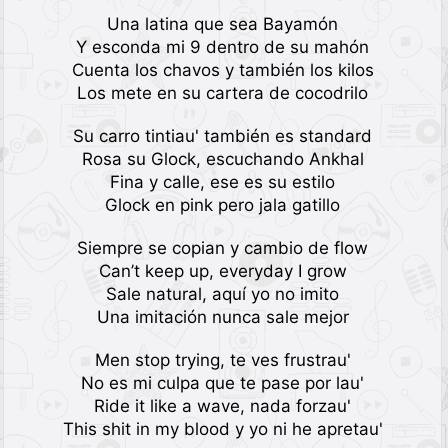
Una latina que sea Bayamón
Y esconda mi 9 dentro de su mahón
Cuenta los chavos y también los kilos
Los mete en su cartera de cocodrilo
Su carro tintiau' también es standard
Rosa su Glock, escuchando Ankhal
Fina y calle, ese es su estilo
Glock en pink pero jala gatillo
Siempre se copian y cambio de flow
Can’t keep up, everyday I grow
Sale natural, aquí yo no imito
Una imitación nunca sale mejor
Men stop trying, te ves frustrau'
No es mi culpa que te pase por lau'
Ride it like a wave, nada forzau'
This shit in my blood y yo ni he apretau'