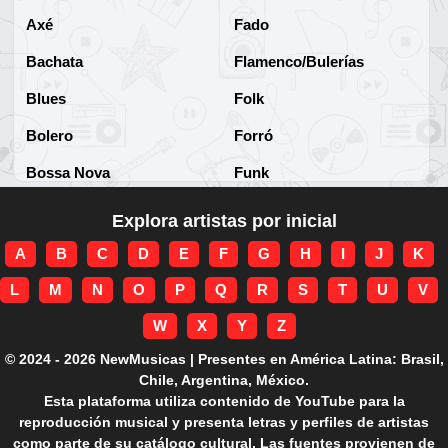
Axé
Fado
Bachata
Flamenco/Bulerías
Blues
Folk
Bolero
Forró
Bossa Nova
Funk
Brega
Funk Brasileño
Explora artistas por inicial
Brega-funk
Funk Internacional
A
B
C
D
E
F
G
H
I
J
K
Cha-Cha
Gospel/Religioso
L
M
N
O
P
Q
R
S
T
U
V
Clássico
Gótico
W
X
Y
Z
Corridos
Grunge
© 2024 - 2026 NewMusicas | Presentes en América Latina: Brasil,
Chile, Argentina, México.
Country
Guarania
Esta plataforma utiliza contenido de YouTube para la
reproducción musical y presenta letras y perfiles de artistas
Cuarteto
Hard rock
como parte de su catálogo cultural. Las fuentes provienen de