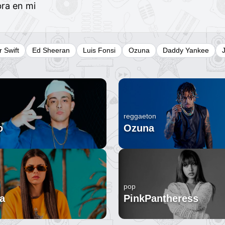
bra en mi
r Swift
Ed Sheeran
Luis Fonsi
Ozuna
Daddy Yankee
reggaeton
o
Ozuna
pop
a
PinkPantheress