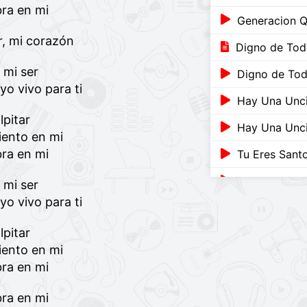
bra en mi
Generacion 
r, mi corazón
Digno de To
 mi ser
Digno de To
yo vivo para ti
Hay Una Unc
lpitar
Hay Una Unc
iento en mi
bra en mi
Tu Eres Sant
El Fuego No 
 mi ser
yo vivo para ti
El Fuego No 
lpitar
Tu Eres Sant
iento en mi
Que Amigo Ha
bra en mi
Yo Soy Libre
bra en mi