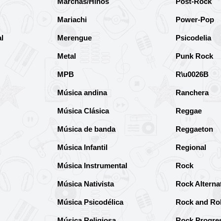
Marchas/Hinos
Post-Rock
Mariachi
Power-Pop
l
Merengue
Psicodelia
Metal
Punk Rock
MPB
R\u0026B
Música andina
Ranchera
Música Clásica
Reggae
Música de banda
Reggaeton
Música Infantil
Regional
Música Instrumental
Rock
Música Nativista
Rock Alterna
Música Psicodélica
Rock and Rol
Música Religiosa
Rock Progre