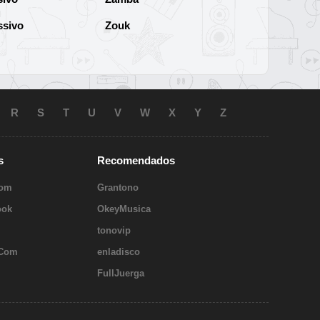
ssivo
Zouk
R
S
T
U
V
W
X
Y
Z
s
Recomendados
Com
Grantono
ook
OkeyMusica
tonovip
 Com
enladisco
FullJuerga