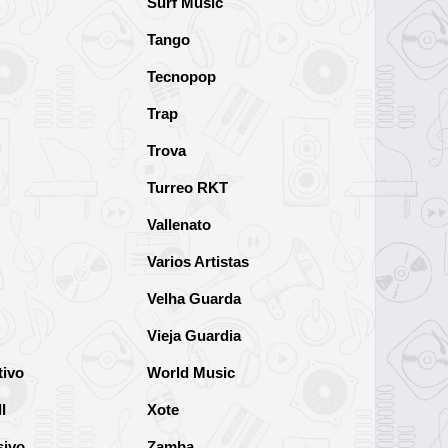
Surf Music
Tango
Tecnopop
Trap
Trova
Turreo RKT
Vallenato
Varios Artistas
Velha Guarda
Vieja Guardia
tivo
World Music
l
Xote
sivo
Zamba