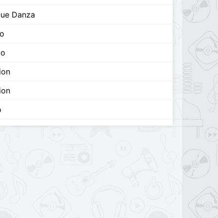
Que Danza
do
do
ion
ion
o
Se Apagara
Se Apagara
o
lle