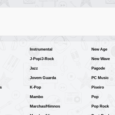
Instrumental
New Age
J-Pop/J-Rock
New Wave
Jazz
Pagode
Jovem Guarda
PC Music
s
K-Pop
Piseiro
Mambo
Pop
Marchas/Himnos
Pop Rock