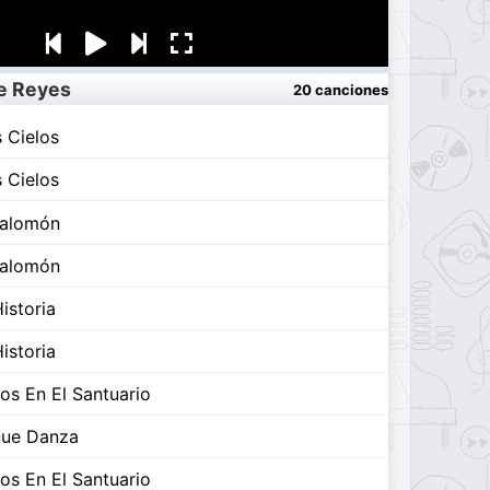
e Reyes
20 canciones
 Cielos
 Cielos
Salomón
Salomón
istoria
istoria
s En El Santuario
Que Danza
s En El Santuario