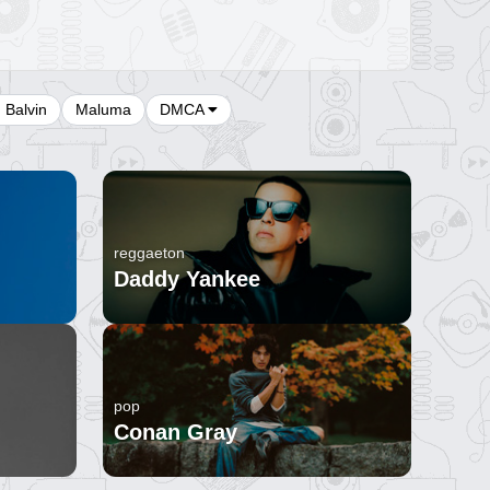
J Balvin
Maluma
DMCA
reggaeton
Daddy Yankee
pop
Conan Gray