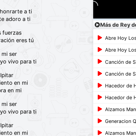
honrarte a ti
te adoro a ti
Más de Rey d
 fuerzas
Abre Hoy Los
ración eres tú
Abre Hoy Los
 mi ser
yo vivo para ti
Canción de 
Canción de 
lpitar
iento en mi
Hacedor de H
bra en mi
Hacedor de H
 mi ser
Alzamos Mano
yo vivo para ti
Generacion 
lpitar
iento en mi
Alzamos Mano