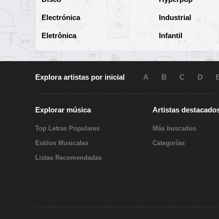
Electrónica
Industrial
Eletrônica
Infantil
Explora artistas por inicial
A
B
C
D
Explorar música
Artistas destacado
Top Letras Populares
Más buscados
Estilos Musicales
Categorías
Listas Recomendadas