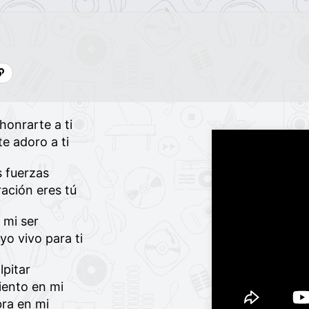
honrarte a ti
te adoro a ti
 fuerzas
ración eres tú
 mi ser
yo vivo para ti
lpitar
iento en mi
bra en mi