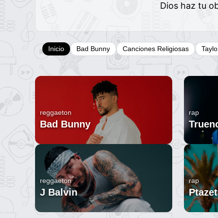
Dios haz tu o
Inicio
Bad Bunny
Canciones Religiosas
Taylo
reggaeton
rap
Bad Bunny
Truen
reggaeton
rap
J Balvin
Ptazet