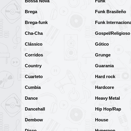
Bossa Nova
Funk
Brega
Funk Brasileño
Brega-funk
Funk Internaciona
Cha-Cha
Gospel/Religioso
Clássico
Gótico
Corridos
Grunge
Country
Guarania
Cuarteto
Hard rock
Cumbia
Hardcore
Dance
Heavy Metal
Dancehall
Hip Hop/Rap
Dembow
House
Disco
Hyperpop