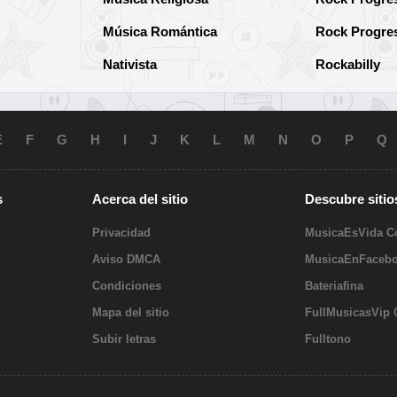
Música Romántica
Rock Progre
Nativista
Rockabilly
E
F
G
H
I
J
K
L
M
N
O
P
Q
s
Acerca del sitio
Descubre sitio
Privacidad
MusicaEsVida 
Aviso DMCA
MusicaEnFaceb
Condiciones
Bateriafina
Mapa del sitio
FullMusicasVip
Subir letras
Fulltono