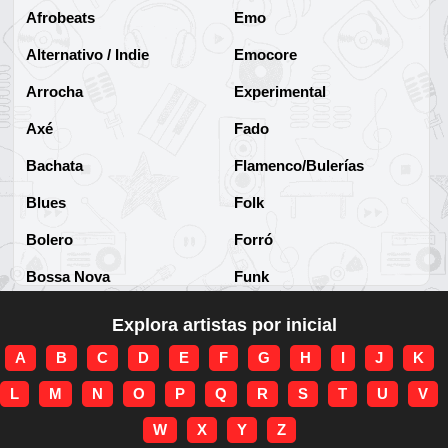
Afrobeats
Emo
Alternativo / Indie
Emocore
Arrocha
Experimental
Axé
Fado
Bachata
Flamenco/Bulerías
Blues
Folk
Bolero
Forró
Bossa Nova
Funk
Brega
Funk Brasileño
Explora artistas por inicial
Brega-funk
Funk Internacional
A
B
C
D
E
F
G
H
I
J
K
Cha-Cha
Gospel/Religioso
L
M
N
O
P
Q
R
S
T
U
V
Clássico
Gótico
W
X
Y
Z