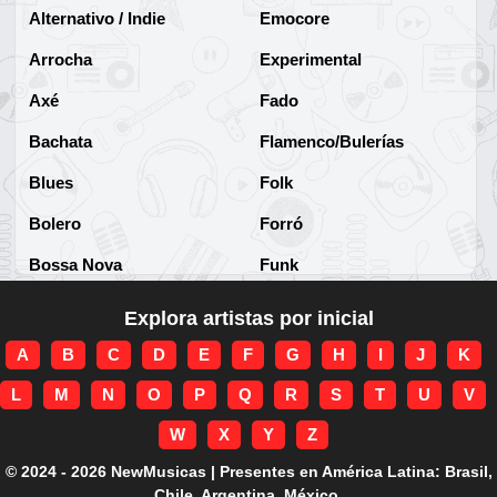
Alternativo / Indie
Emocore
Arrocha
Experimental
Axé
Fado
Bachata
Flamenco/Bulerías
Blues
Folk
Bolero
Forró
Bossa Nova
Funk
Brega
Funk Brasileño
Explora artistas por inicial
Brega-funk
Funk Internacional
A
B
C
D
E
F
G
H
I
J
K
Cha-Cha
Gospel/Religioso
L
M
N
O
P
Q
R
S
T
U
V
Clássico
Gótico
W
X
Y
Z
Corridos
Grunge
© 2024 - 2026 NewMusicas | Presentes en América Latina: Brasil,
Chile, Argentina, México.