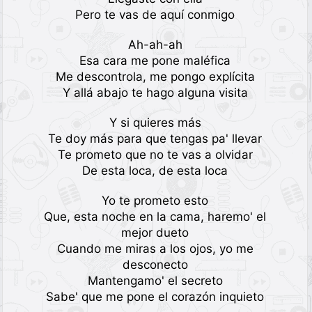
Pero te vas de aquí conmigo
Ah-ah-ah
Esa cara me pone maléfica
Me descontrola, me pongo explícita
Y allá abajo te hago alguna visita
Y si quieres más
Te doy más para que tengas pa' llevar
Te prometo que no te vas a olvidar
De esta loca, de esta loca
Yo te prometo esto
Que, esta noche en la cama, haremo' el
mejor dueto
Cuando me miras a los ojos, yo me
desconecto
Mantengamo' el secreto
Sabe' que me pone el corazón inquieto