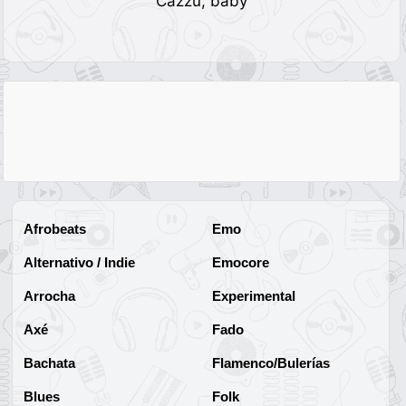
Cazzu, baby
Afrobeats
Emo
Alternativo / Indie
Emocore
Arrocha
Experimental
Axé
Fado
Bachata
Flamenco/Bulerías
Blues
Folk