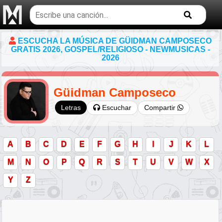
Buscar
temas
musicales
ESCUCHA LA MÚSICA DE GÜIDMAN CAMPOSECO
GRATIS 2026, GOSPEL/RELIGIOSO - NEWMUSICAS -
2026
Güidman Camposeco
Escuchar
Compartir
Letras
A
B
C
D
E
F
G
H
I
J
K
L
M
N
O
P
Q
R
S
T
U
V
W
X
Y
Z