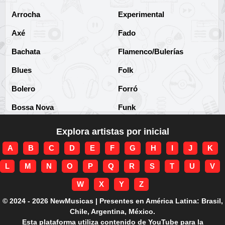
Arrocha
Experimental
Axé
Fado
Bachata
Flamenco/Bulerías
Blues
Folk
Bolero
Forró
Bossa Nova
Funk
Brega
Funk Brasileño
Explora artistas por inicial
Brega-funk
Funk Internacional
A
B
C
D
E
F
G
H
I
J
K
Cha-Cha
Gospel/Religioso
L
M
N
O
P
Q
R
S
T
U
V
Clássico
Gótico
W
X
Y
Z
Corridos
Grunge
© 2024 - 2026 NewMusicas | Presentes en América Latina: Brasil,
Chile, Argentina, México.
Country
Guarania
Esta plataforma utiliza contenido de YouTube para la