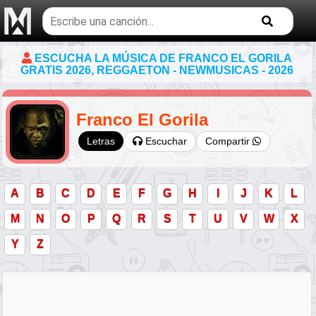
Buscar
temas
musicales
ESCUCHA LA MÚSICA DE FRANCO EL GORILA
GRATIS 2026, REGGAETON - NEWMUSICAS - 2026
Franco El Gorila
Escuchar
Compartir
Letras
A
B
C
D
E
F
G
H
I
J
K
L
M
N
O
P
Q
R
S
T
U
V
W
X
Y
Z