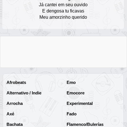
17
Já cantei em seu ouvido
E dengosa tu ficavas
La Nueva Estrategia
Meu amorzinho querido
Escuchar Música online
18
Los Carnales de Nuevo León
Escuchar Música online
19
Tierra Cali
Escuchar Música online
20
T3R Elemento
Afrobeats
Emo
Escuchar Música online
21
Alternativo / Indie
Emocore
Jessi Uribe
Arrocha
Experimental
Escuchar Música online
22
Axé
Fado
Chuy Lizarraga
Bachata
Flamenco/Bulerías
Escuchar Música online