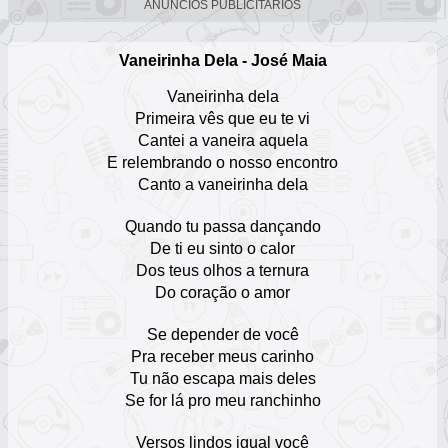
ANUNCIOS PUBLICITARIOS
Pedro Fernández
Escuchar Música online
Vaneirinha Dela - José Maia
12
Vaneirinha dela
Sergio Vega
Primeira vês que eu te vi
Escuchar Música online
Cantei a vaneira aquela
13
E relembrando o nosso encontro
Canto a vaneirinha dela
Edith Márquez
Escuchar Música online
14
Quando tu passa dançando
De ti eu sinto o calor
Chavela Vargas
Dos teus olhos a ternura
Escuchar Música online
Do coração o amor
15
Se depender de você
Liberacion
Pra receber meus carinho
Escuchar Música online
16
Tu não escapa mais deles
Se for lá pro meu ranchinho
Zexta Alianza
Escuchar Música online
Versos lindos igual você