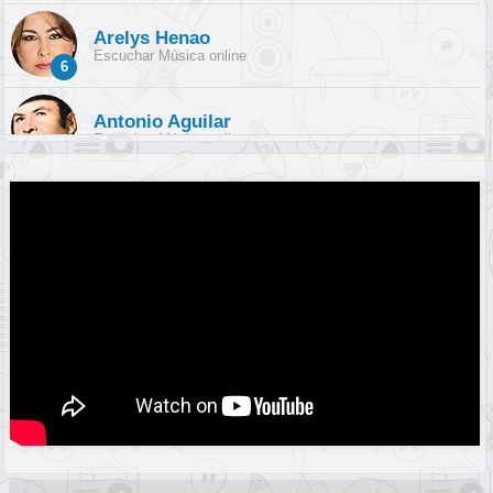
Arelys Henao
Escuchar Música online
6
Antonio Aguilar
Escuchar Música online
7
Pedro Infante
Escuchar Música online
8
Yuri
Escuchar Música online
9
Espinoza Paz
Escuchar Música online
10
Pepe Aguilar
Escuchar Música online
11