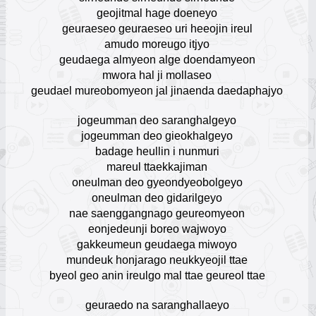
17
geojitmal hage doeneyo
geuraeseo geuraeseo uri heeojin ireul
BTS
amudo moreugo itjyo
Escuchar Música online
18
geudaega almyeon alge doendamyeon
mwora hal ji mollaseo
Fuerza Regida
geudael mureobomyeon jal jinaenda daedaphajyo
Escuchar Música online
19
jogeumman deo saranghalgeyo
jogeumman deo gieokhalgeyo
The Weeknd
badage heullin i nunmuri
Escuchar Música online
20
mareul ttaekkajiman
oneulman deo gyeondyeobolgeyo
Jesús Adrián Romero
oneulman deo gidarilgeyo
Escuchar Música online
nae saenggangnago geureomyeon
21
eonjedeunji boreo wajwoyo
gakkeumeun geudaega miwoyo
Ana Gabriel
mundeuk honjarago neukkyeojil ttae
Escuchar Música online
22
byeol geo anin ireulgo mal ttae geureol ttae
Julio Iglesias
geuraedo na saranghallaeyo
Escuchar Música online