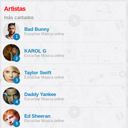
Artistas
más cantados
Bad Bunny
Escuchar Música online
1
KAROL G
Escuchar Música online
2
Taylor Swift
Escuchar Música online
3
Daddy Yankee
Escuchar Música online
4
Ed Sheeran
Escuchar Música online
5