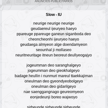
ANUNCIOS PUBLICITARIOS
Chayanne
Escuchar Música online
Slow - IU
12
neurige neurige neurige
Ozuna
geudaereul ijeuryeo haeyo
Escuchar Música online
ppareuge ppareuge ganeun siganboda deo
13
cheoncheonhi ijeuryeo haeyo
geudaega almyeon alge doendamyeon
José José
seounhal ji mollaseo
Escuchar Música online
14
neuritneuritage itneun beoreut deullyeogajyo
J Balvin
jogeumman deo saranghalgeyo
Escuchar Música online
jogeumman deo gieokhalgeyo
15
badage heullin i nunmuri mareul ttaekkajiman
oneulman deo gyeondyeobolgeyo
Anuel AA
oneulman deo gidarilgeyo
Escuchar Música online
16
nae saenggangnago geureomyeon
eonjedeunji boreo wajwoyo
Rauw Alejandro
Escuchar Música online
sirheunde sirheunde sirheunde