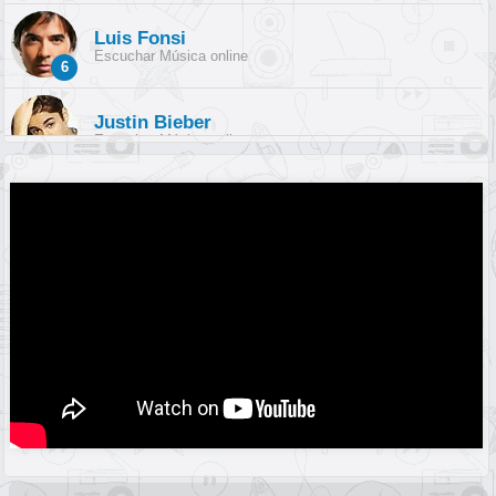
Luis Fonsi
Escuchar Música online
6
Justin Bieber
Escuchar Música online
7
Maluma
Escuchar Música online
8
Dua Lipa
Escuchar Música online
9
Farruko
Escuchar Música online
10
Coldplay
Escuchar Música online
11