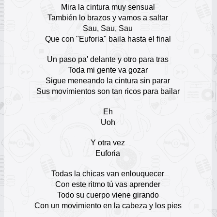
17
Mira la cintura muy sensual
También lo brazos y vamos a saltar
Chico Trujillo
Sau, Sau, Sau
Escuchar Música online
18
Que con "Euforia" baila hasta el final
Un paso pa' delante y otro para tras
Rayito Colombiano
Escuchar Música online
Toda mi gente va gozar
19
Sigue meneando la cintura sin parar
Sus movimientos son tan ricos para bailar
Grupo Bryndis
Escuchar Música online
20
Eh
Uoh
Armonía 10
Y otra vez
Escuchar Música online
21
Euforia
Bronco
Todas la chicas van enlouquecer
Escuchar Música online
Con este ritmo tú vas aprender
22
Todo su cuerpo viene girando
Con un movimiento en la cabeza y los pies
Grupo Alegría
Escuchar Música online