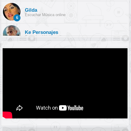
Gilda
Escuchar Música online
6
Ke Personajes
Escuchar Música online
7
La Sonora Dinamita
Escuchar Música online
8
Corazón Serrano
Escuchar Música online
9
Los Ángeles Azules
Escuchar Música online
10
Agrupación Marilyn
Escuchar Música online
11