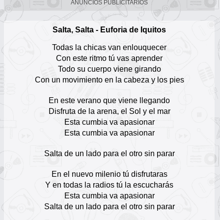
ANUNCIOS PUBLICITARIOS
Grupo Guinda (Peru)
Escuchar Música online
Salta, Salta - Euforia de Iquitos
12
Todas la chicas van enlouquecer
La Kuppé
Con este ritmo tú vas aprender
Escuchar Música online
Todo su cuerpo viene girando
13
Con un movimiento en la cabeza y los pies
Coralí
En este verano que viene llegando
Escuchar Música online
14
Disfruta de la arena, el Sol y el mar
Esta cumbia va apasionar
Don Medardo y Sus Players
Esta cumbia va apasionar
Escuchar Música online
15
Salta de un lado para el otro sin parar
Azucena Calvay
En el nuevo milenio tú disfrutaras
Escuchar Música online
16
Y en todas la radios tú la escucharás
Esta cumbia va apasionar
Salta de un lado para el otro sin parar
Luis Coronel
Escuchar Música online