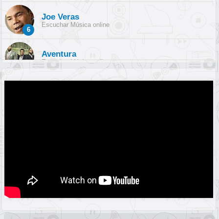
Joe Veras
Escuchar Música online
6
Aventura
Escuchar Música online
7
Zacarías Ferreira
Escuchar Música online
8
Prince Royce
Escuchar Música online
9
Raulin Rodriguez
Escuchar Música online
10
Eunel Nueva Era
Escuchar Música online
11