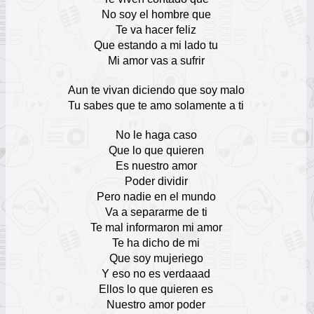
17
No soy el hombre que
Te va hacer feliz
Grupo Musical Canela (CR)
Que estando a mi lado tu
Escuchar Música online
18
Mi amor vas a sufrir
Fernando Villalona
Aun te vivan diciendo que soy malo
Escuchar Música online
Tu sabes que te amo solamente a ti
19
No le haga caso
Anthony Santos
Que lo que quieren
Escuchar Música online
20
Es nuestro amor
Poder dividir
Los Nuevos Relámpagos
Pero nadie en el mundo
Escuchar Música online
Va a separarme de ti
21
Te mal informaron mi amor
Te ha dicho de mi
Bea
Que soy mujeriego
Escuchar Música online
22
Y eso no es verdaaad
Ellos lo que quieren es
Eddy Herrera
Nuestro amor poder
Escuchar Música online