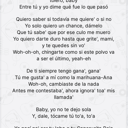
tolero, baby
Entre tú y yo dime qué fue lo que pasó
Quiero saber si todavía me quiere' o si no
Yo solo quiero un chance, dámelo
Que tú sabe' que por ese culo me muero
Yo quiero darte duro hasta que grite', mami,
y te quedes sin vo'
Woh-oh-oh, chingarte como si este polvo va
a ser el último, yeah-eh
De ti siempre tengo gana', gana'
Tú me gusta' a mí como la marihuana-Ana
Woh-oh, cambiaste de la nada
Antes me contestaba', ahora ignora' toa' mis
llamada'
Baby, yo no te dejo sola
Y, dale, tócame tú to'a, to'a