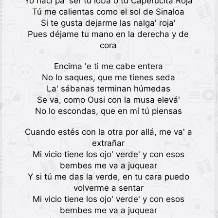
Yo nací pa' ser tu loba o tu Caperucita Roja
Tú me calientas como el sol de Sinaloa
Si te gusta dejarme las nalga' roja'
Pues déjame tu mano en la derecha y de
cora
Encima 'e ti me cabe entera
No lo saques, que me tienes seda
La' sábanas terminan húmedas
Se va, como Ousi con la musa elevá'
No lo escondas, que en mí tú piensas
Cuando estés con la otra por allá, me va' a
extrañar
Mi vicio tiene los ojo' verde' y con esos
bembes me va a juquear
Y si tú me das la verde, en tu cara puedo
volverme a sentar
Mi vicio tiene los ojo' verde' y con esos
bembes me va a juquear