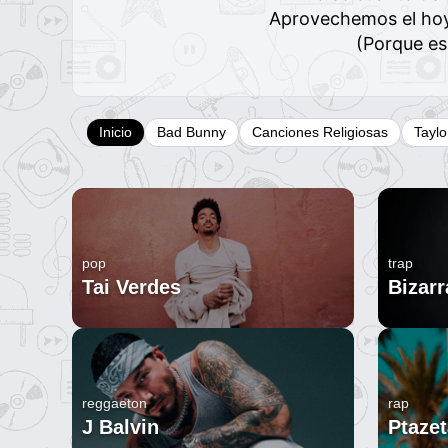
Aprovechemos el hoy
(Porque es
Inicio
Bad Bunny
Canciones Religiosas
Taylo
pop
trap
Tai Verdes
Bizarr
reggaeton
rap
J Balvin
Ptazet