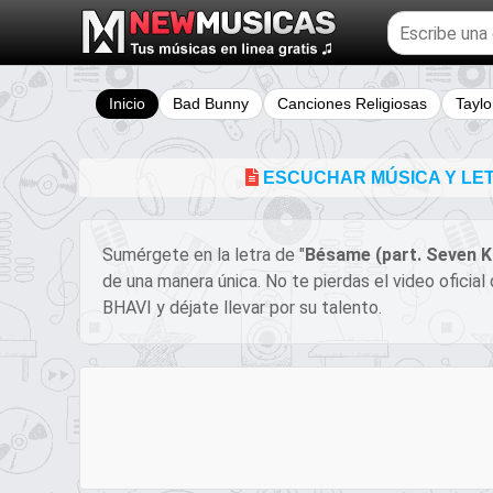
Buscar
temas
musicales
Inicio
Bad Bunny
Canciones Religiosas
Taylo
ESCUCHAR MÚSICA Y LET
Sumérgete en la letra de "
Bésame (part. Seven K
de una manera única. No te pierdas el video oficia
BHAVI y déjate llevar por su talento.