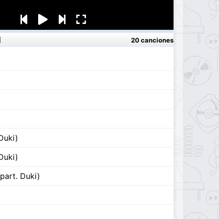
I
20 canciones
Duki)
Duki)
art. Duki)