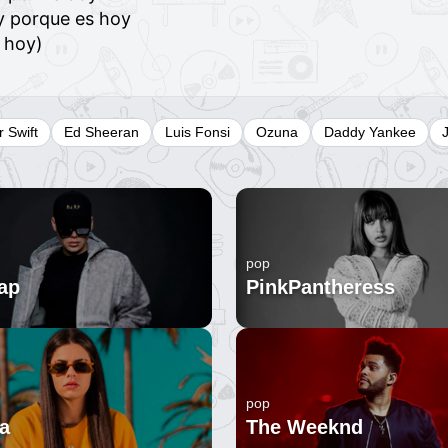
 porque es hoy
 hoy)
r Swift
Ed Sheeran
Luis Fonsi
Ozuna
Daddy Yankee
pop
ap
PinkPantheress
pop
a
The Weeknd