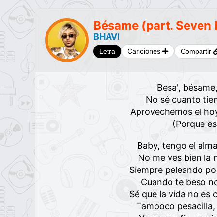
Bésame (part. Seven
BHAVI
Canciones
Letra
Compartir
Besa', bésame
No sé cuanto ti
Aprovechemos el hoy
(Porque es
Baby, tengo el alm
No me ves bien la 
Siempre peleando po
Cuando te beso no
Sé que la vida no es
Tampoco pesadilla, 