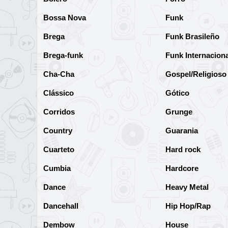
Bossa Nova
Funk
Brega
Funk Brasileño
Brega-funk
Funk Internaciona
Cha-Cha
Gospel/Religioso
Clássico
Gótico
Corridos
Grunge
Country
Guarania
Cuarteto
Hard rock
Cumbia
Hardcore
Dance
Heavy Metal
Dancehall
Hip Hop/Rap
Dembow
House