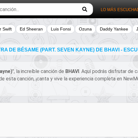
LO MÁS ESCUCHA
r Swift
Ed Sheeran
Luis Fonsi
Ozuna
Daddy Yankee
RA DE BÉSAME (PART. SEVEN KAYNE) DE BHAVI - ES
ayne)
", la increíble canción de
BHAVI
. Aquí podrás disfrutar de 
l de esta canción, ¡canta y vive la experiencia completa en New