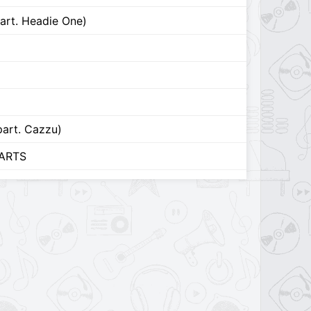
rt. Headie One)
part. Cazzu)
ARTS
O QUERIDO