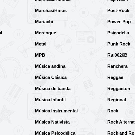
Marchas/Hinos
Post-Rock
Mariachi
Power-Pop
l
Merengue
Psicodelia
Metal
Punk Rock
MPB
R\u0026B
Música andina
Ranchera
Música Clásica
Reggae
Música de banda
Reggaeton
Música Infantil
Regional
Música Instrumental
Rock
Música Nativista
Rock Alterna
Música Psicodélica
Rock and Rol