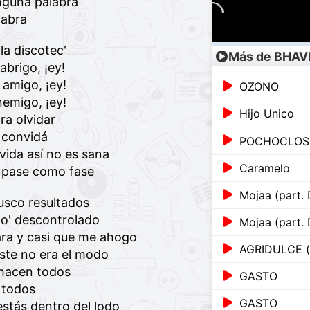
nguna palabra
dabra
la discotec'
Más de BHAV
abrigo, ¡ey!
 amigo, ¡ey!
OZONO
nemigo, ¡ey!
Hijo Unico
a olvidar
e convidá
POCHOCLOS
vida así no es sana
Caramelo
 pase como fase
Mojaa (part. 
usco resultados
to' descontrolado
Mojaa (part. 
ara y casi que me ahogo
AGRIDULCE (p
este no era el modo
 hacen todos
GASTO
 todos
GASTO
estás dentro del lodo