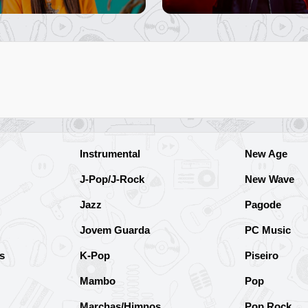
Instrumental
New Age
J-Pop/J-Rock
New Wave
Jazz
Pagode
Jovem Guarda
PC Music
s
K-Pop
Piseiro
Mambo
Pop
Marchas/Himnos
Pop Rock