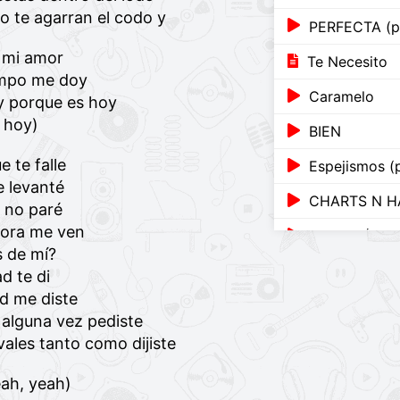
no te agarran el codo y
PERFECTA (pa
 mi amor
Te Necesito
empo me doy
Caramelo
 porque es hoy
 hoy)
BIEN
e te falle
Espejismos (
 levanté
CHARTS N H
y no paré
hora me ven
TU LUNÁTIC
 de mí?
Lado a Lado
d te di
d me diste
PARA
 alguna vez pediste
PARA
vales tanto como dijiste
Glitter
eah, yeah)