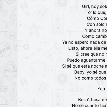
Girl, hoy so
To' lo que
Cómo Co
Con solo 
Y ahora no
Como cambi
Ya no espero nada de 
Listo, ahora ella m
Si cree que no 
Puedo aguantarme
Si sé que esta noche m
Baby, yo sé que 
No como todos 
Yeh
Besa', bésame
No sé cuanto ti