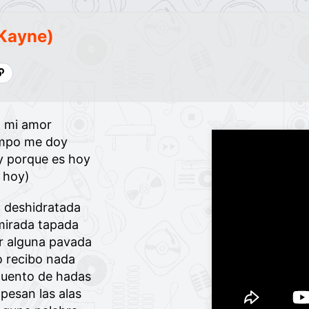
 Kayne)
, mi amor
empo me doy
 porque es hoy
 hoy)
a deshidratada
mirada tapada
r alguna pavada
 recibo nada
 cuento de hadas
pesan las alas