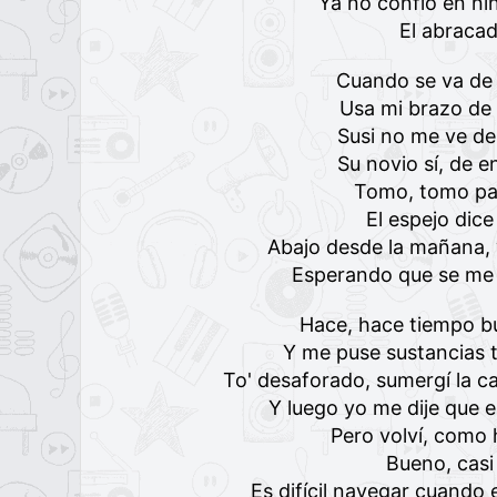
Ya no confio en ni
El abraca
Cuando se va de 
Usa mi brazo de 
Susi no me ve de
Su novio sí, de e
Tomo, tomo par
El espejo dic
Abajo desde la mañana, 
Esperando que se me
Hace, hace tiempo b
Y me puse sustancias 
To' desaforado, sumergí la c
Y luego yo me dije que 
Pero volví, como
Bueno, casi
Es difícil navegar cuando 