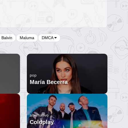
J Balvin
Maluma
DMCA
pop
María Becerra
alternativo
Coldplay