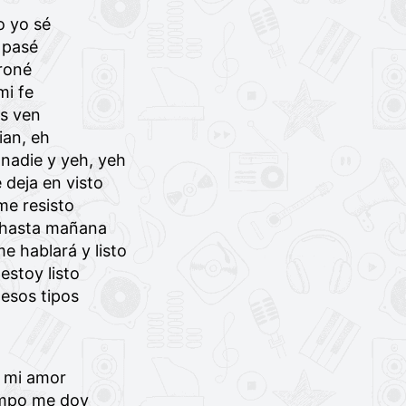
lo yo sé
, pasé
roné
mi fe
s ven
an, eh
nadie y yeh, yeh
e deja en visto
me resisto
 hasta mañana
e hablará y listo
estoy listo
esos tipos
 mi amor
empo me doy