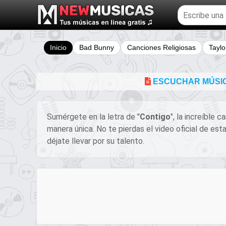
Buscar
temas
musicales
Inicio
Bad Bunny
Canciones Religiosas
Taylo
ESCUCHAR MÚSIC
Sumérgete en la letra de "
Contigo
", la increíble 
manera única. No te pierdas el video oficial de es
déjate llevar por su talento.