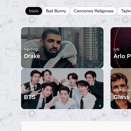
Inicio
Bad Bunny
Canciones Religiosas
Taylo
hip-hop
ryb
Drake
Arlo P
k-pop
alternativ
BTS
Glass