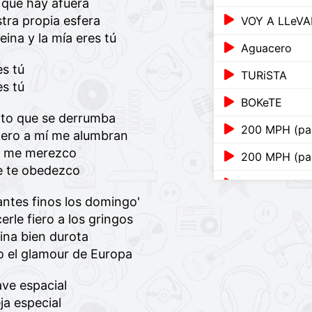
 que hay afuera
tra propia esfera
VOY A LLeVA
ina y la mía eres tú
Aguacero
es tú
TURiSTA
es tú
BOKeTE
ento que se derrumba
200 MPH (par
 pero a mí me alumbran
e me merezco
200 MPH (par
ue te obedezco
120
antes finos los domingo'
KETU TeCRÉ
erle fiero a los gringos
ina bien durota
LA MuDANZ
ro el glamour de Europa
ACHO PR (par
ave espacial
6 Rings
a especial