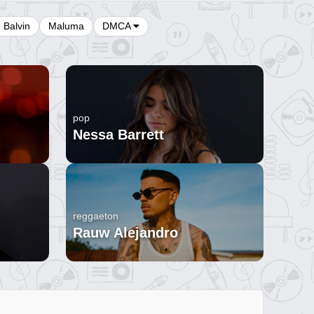
J Balvin
Maluma
DMCA
pop
Nessa Barrett
reggaeton
Rauw Alejandro