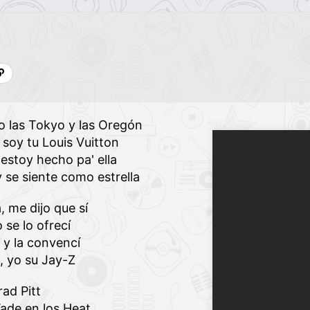
o las Tokyo y las Oregón
 soy tu Louis Vuitton
 estoy hecho pa' ella
se siente como estrella
, me dijo que sí
 se lo ofrecí
 y la convencí
, yo su Jay-Z
rad Pitt
de en los Heat