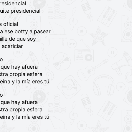
esidencial
ite presidencial
 oficial
ca ese botty a pasear
ille de que soy
 acariciar
go
 que hay afuera
tra propia esfera
ina y la mía eres tú
go
 que hay afuera
tra propia esfera
ina y la mía eres tú