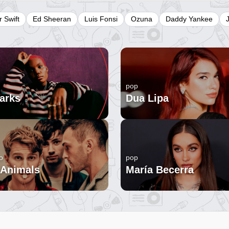
r Swift
Ed Sheeran
Luis Fonsi
Ozuna
Daddy Yankee
pop
arks
Dua Lipa
o
pop
 Animals
María Becerra