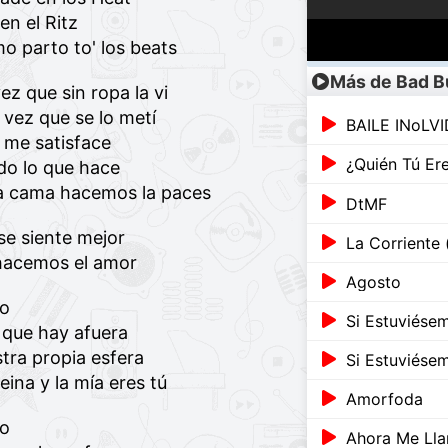
n el Ritz
o parto to' los beats
Más de Bad 
ez que sin ropa la vi
 vez que se lo metí
BAILE INoLV
e me satisface
¿Quién Tú Er
do lo que hace
la cama hacemos la paces
DtMF
se siente mejor
La Corriente 
hacemos el amor
Agosto
go
Si Estuviése
 que hay afuera
tra propia esfera
Si Estuviése
ina y la mía eres tú
Amorfoda
go
Ahora Me Llam