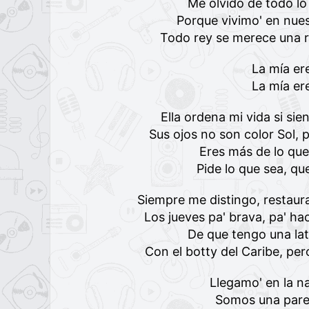
Me olvido de todo lo
Porque vivimo' en nues
Todo rey se merece una re
La mía er
La mía er
Ella ordena mi vida si si
Sus ojos no son color Sol,
Eres más de lo qu
Pide lo que sea, q
Siempre me distingo, restaur
Los jueves pa' brava, pa' hac
De que tengo una lat
Con el botty del Caribe, pe
Llegamo' en la n
Somos una parej