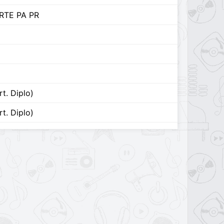
RTE PA PR
t. Diplo)
t. Diplo)
A
t. Arcángel, Ñengo Flow y De La Ghetto)