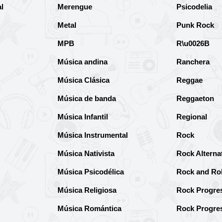
l
Merengue
Psicodelia
Metal
Punk Rock
MPB
R\u0026B
Música andina
Ranchera
Música Clásica
Reggae
Música de banda
Reggaeton
Música Infantil
Regional
Música Instrumental
Rock
Música Nativista
Rock Alterna
Música Psicodélica
Rock and Rol
Música Religiosa
Rock Progre
Música Romántica
Rock Progre