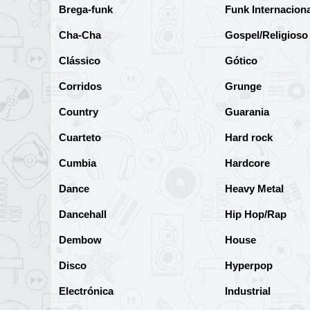
Brega-funk
Funk Internaciona
Cha-Cha
Gospel/Religioso
Clássico
Gótico
Corridos
Grunge
Country
Guarania
Cuarteto
Hard rock
Cumbia
Hardcore
Dance
Heavy Metal
Dancehall
Hip Hop/Rap
Dembow
House
Disco
Hyperpop
Electrónica
Industrial