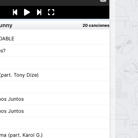
Bunny
20 canciones
IDABLE
es?
(part. Tony Dize)
mos Juntos
mos Juntos
a (part. Karol G.)