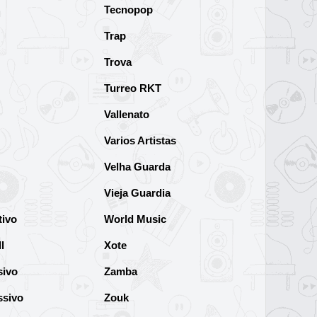
Tecnopop
Trap
Trova
Turreo RKT
Vallenato
Varios Artistas
Velha Guarda
Vieja Guardia
tivo
World Music
l
Xote
sivo
Zamba
ssivo
Zouk