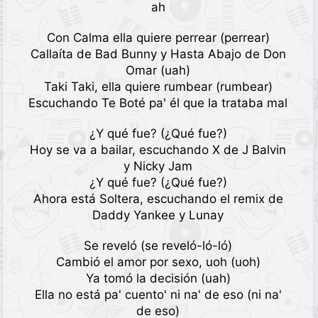
ah
Con Calma ella quiere perrear (perrear)
Callaíta de Bad Bunny y Hasta Abajo de Don
Omar (uah)
Taki Taki, ella quiere rumbear (rumbear)
Escuchando Te Boté pa' él que la trataba mal
¿Y qué fue? (¿Qué fue?)
Hoy se va a bailar, escuchando X de J Balvin
y Nicky Jam
¿Y qué fue? (¿Qué fue?)
Ahora está Soltera, escuchando el remix de
Daddy Yankee y Lunay
Se reveló (se reveló-ló-ló)
Cambió el amor por sexo, uoh (uoh)
Ya tomó la decisión (uah)
Ella no está pa' cuento' ni na' de eso (ni na'
de eso)