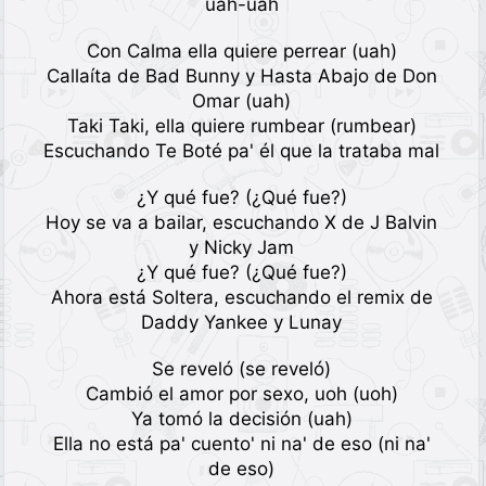
uah-uah
Con Calma ella quiere perrear (uah)
Callaíta de Bad Bunny y Hasta Abajo de Don
Omar (uah)
Taki Taki, ella quiere rumbear (rumbear)
Escuchando Te Boté pa' él que la trataba mal
¿Y qué fue? (¿Qué fue?)
Hoy se va a bailar, escuchando X de J Balvin
y Nicky Jam
¿Y qué fue? (¿Qué fue?)
Ahora está Soltera, escuchando el remix de
Daddy Yankee y Lunay
Se reveló (se reveló)
Cambió el amor por sexo, uoh (uoh)
Ya tomó la decisión (uah)
Ella no está pa' cuento' ni na' de eso (ni na'
de eso)