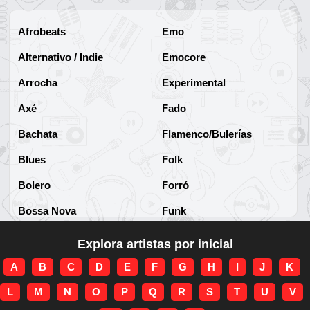
Afrobeats
Emo
Alternativo / Indie
Emocore
Arrocha
Experimental
Axé
Fado
Bachata
Flamenco/Bulerías
Blues
Folk
Bolero
Forró
Bossa Nova
Funk
Brega
Funk Brasileño
Explora artistas por inicial
Brega-funk
Funk Internacional
A
B
C
D
E
F
G
H
I
J
K
Cha-Cha
Gospel/Religioso
L
M
N
O
P
Q
R
S
T
U
V