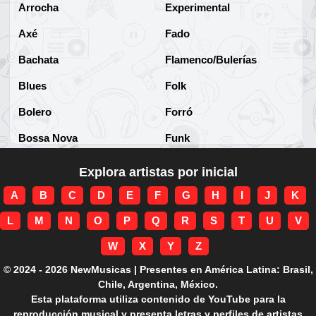
Arrocha
Experimental
Axé
Fado
Bachata
Flamenco/Bulerías
Blues
Folk
Bolero
Forró
Bossa Nova
Funk
Brega
Funk Brasileño
Explora artistas por inicial
Brega-funk
Funk Internacional
A
B
C
D
E
F
G
H
I
J
K
Cha-Cha
Gospel/Religioso
L
M
N
O
P
Q
R
S
T
U
V
Clássico
Gótico
W
X
Y
Z
Corridos
Grunge
© 2024 - 2026 NewMusicas | Presentes en América Latina: Brasil,
Chile, Argentina, México.
Country
Guarania
Esta plataforma utiliza contenido de YouTube para la
reproducción musical y presenta letras y perfiles de artistas