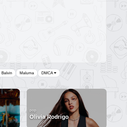
J Balvin
Maluma
DMCA
pop
Olivia Rodrigo