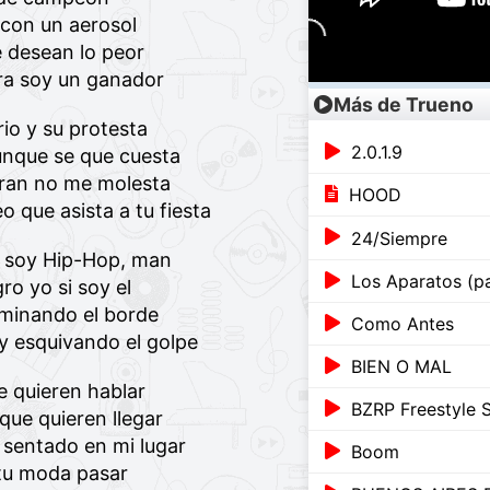
 con un aerosol
 desean lo peor
ora soy un ganador
Más de Trueno
rio y su protesta
2.0.1.9
aunque se que cuesta
eran no me molesta
HOOD
o que asista a tu fiesta
24/Siempre
o soy Hip-Hop, man
Los Aparatos (par
ro yo si soy el
minando el borde
Como Antes
 esquivando el golpe
BIEN O MAL
 quieren hablar
BZRP Freestyle 
que quieren llegar
 sentado en mi lugar
Boom
tu moda pasar