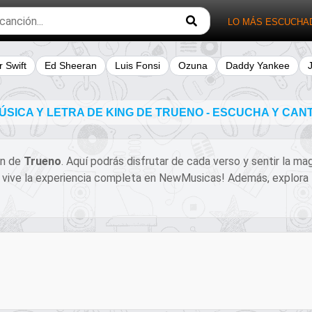
LO MÁS ESCUCHA
r Swift
Ed Sheeran
Luis Fonsi
Ozuna
Daddy Yankee
SICA Y LETRA DE KING DE TRUENO - ESCUCHA Y CA
ión de
Trueno
. Aquí podrás disfrutar de cada verso y sentir la m
a y vive la experiencia completa en NewMusicas! Además, explora 