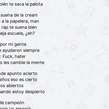
ién te saca la pelota
 suena de la cream
 a la papelera, man
rap te suena bien
eja escuela, ¿eh?
 por mi gente
me ayudaron siempre
: Fuck, hater
o les cambie la mente
de apunto acierto
eños eso es cierto
jos abiertos
uando estoy despierto
o de campeón
 con un aerosol