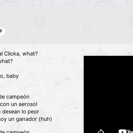
al Clicka, what?
what?
io, baby
o de campeón
 con un aerosol
 desean lo peor
 soy un ganador (huh)
o de campeón