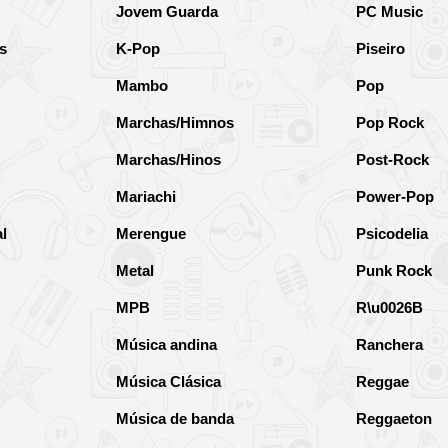
Jovem Guarda
PC Music
s
K-Pop
Piseiro
Mambo
Pop
Marchas/Himnos
Pop Rock
Marchas/Hinos
Post-Rock
Mariachi
Power-Pop
l
Merengue
Psicodelia
Metal
Punk Rock
MPB
R\u0026B
Música andina
Ranchera
Música Clásica
Reggae
Música de banda
Reggaeton