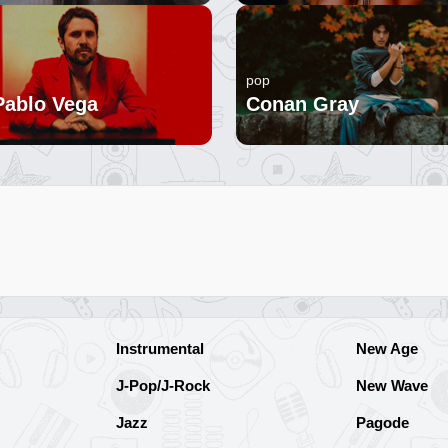
pop
Pablo Vega
Conan Gray
Instrumental
New Age
J-Pop/J-Rock
New Wave
Jazz
Pagode