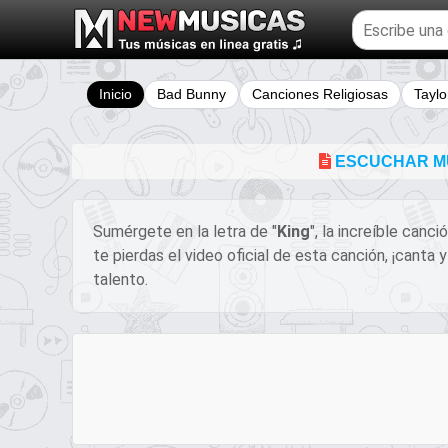
Buscar
temas
musicales
Inicio
Bad Bunny
Canciones Religiosas
Taylo
ESCUCHAR MÚ
Sumérgete en la letra de "
King
", la increíble canc
te pierdas el video oficial de esta canción, ¡cant
talento.