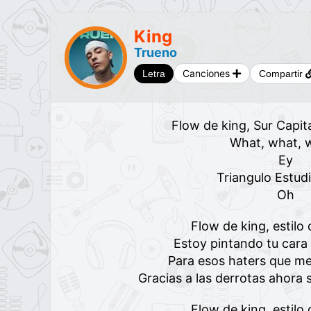
King
Trueno
Canciones
Letra
Compartir
Flow de king, Sur Capit
What, what, 
Ey
Triangulo Estud
Oh
Flow de king, estil
Estoy pintando tu cara
Para esos haters que me
Gracias a las derrotas ahora
Flow de king, estil