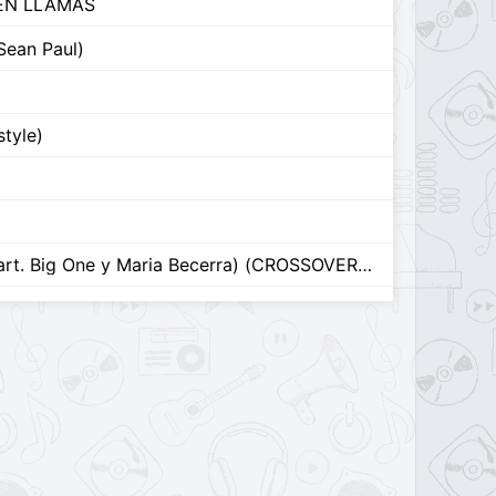
EN LLAMAS
Sean Paul)
style)
Cuando Te Vi (part. Big One y Maria Becerra) (CROSSOVER #5)
gas / Zafar (part. Milo j)
Bad Gyal)