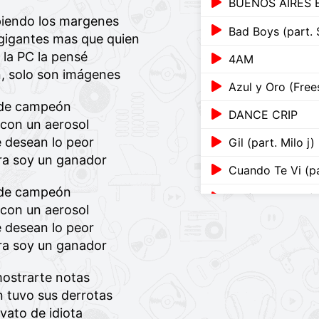
BUENOS AIRES 
piendo los margenes
Bad Boys (part. 
gigantes mas que quien
 la PC la pensé
4AM
, solo son imágenes
Azul y Oro (Free
o de campeón
DANCE CRIP
 con un aerosol
 desean lo peor
Gil (part. Milo j)
ora soy un ganador
o de campeón
Gil (part. Milo j)
 con un aerosol
Background
 desean lo peor
ora soy un ganador
Rap de Las Hormi
mostrarte notas
Angelito (part. 
 tuvo sus derrotas
COMO ANTES
ovato de idiota