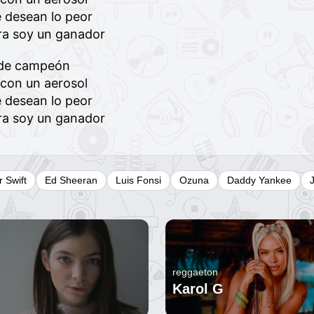
 desean lo peor
ora soy un ganador
o de campeón
 con un aerosol
 desean lo peor
ora soy un ganador
r Swift
Ed Sheeran
Luis Fonsi
Ozuna
Daddy Yankee
reggaeton
Karol G