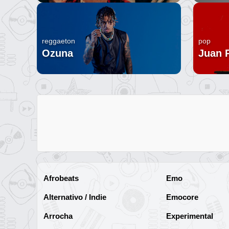
reggaeton
pop
Ozuna
Juan 
Afrobeats
Emo
Alternativo / Indie
Emocore
Arrocha
Experimental