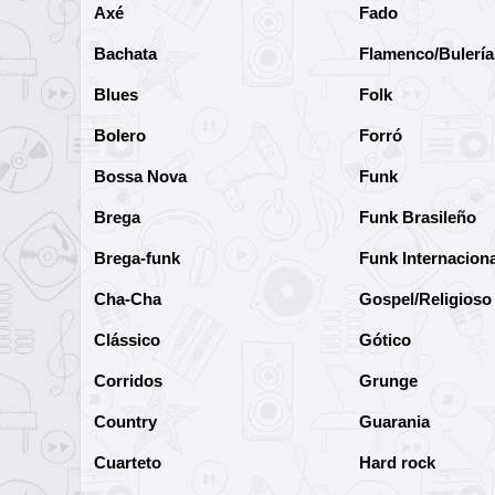
Axé
Fado
Bachata
Flamenco/Bulería
Blues
Folk
Bolero
Forró
Bossa Nova
Funk
Brega
Funk Brasileño
Brega-funk
Funk Internaciona
Cha-Cha
Gospel/Religioso
Clássico
Gótico
Corridos
Grunge
Country
Guarania
Cuarteto
Hard rock