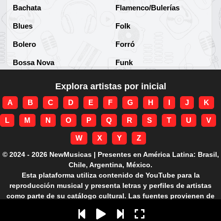
Bachata
Flamenco/Bulerías
Blues
Folk
Bolero
Forró
Bossa Nova
Funk
Brega
Funk Brasileño
Explora artistas por inicial
Brega-funk
Funk Internacional
A
B
C
D
E
F
G
H
I
J
K
Cha-Cha
Gospel/Religioso
L
M
N
O
P
Q
R
S
T
U
V
Clássico
Gótico
W
X
Y
Z
Corridos
Grunge
© 2024 - 2026 NewMusicas | Presentes en América Latina: Brasil,
Chile, Argentina, México.
Country
Guarania
Esta plataforma utiliza contenido de YouTube para la
reproducción musical y presenta letras y perfiles de artistas
Cuarteto
Hard rock
como parte de su catálogo cultural. Las fuentes provienen de
APIs autorizadas.
Cumbia
Hardcore