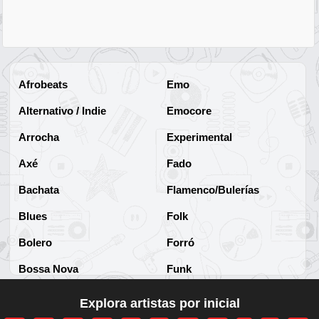
Afrobeats
Emo
Alternativo / Indie
Emocore
Arrocha
Experimental
Axé
Fado
Bachata
Flamenco/Bulerías
Blues
Folk
Bolero
Forró
Bossa Nova
Funk
Brega
Funk Brasileño
Explora artistas por inicial