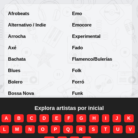
Afrobeats
Emo
Alternativo / Indie
Emocore
Arrocha
Experimental
Axé
Fado
Bachata
Flamenco/Bulerías
Blues
Folk
Bolero
Forró
Bossa Nova
Funk
Brega
Funk Brasileño
Explora artistas por inicial
Brega-funk
Funk Internacional
A
B
C
D
E
F
G
H
I
J
K
Cha-Cha
Gospel/Religioso
L
M
N
O
P
Q
R
S
T
U
V