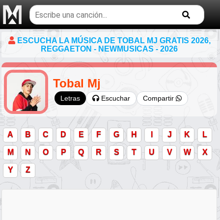
Buscar
temas
musicales
ESCUCHA LA MÚSICA DE TOBAL MJ GRATIS 2026,
REGGAETON - NEWMUSICAS - 2026
Tobal Mj
Escuchar
Compartir
Letras
A
B
C
D
E
F
G
H
I
J
K
L
M
N
O
P
Q
R
S
T
U
V
W
X
Y
Z