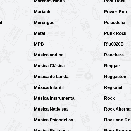
Marchas/Hinos
Post-Rock
Mariachi
Power-Pop
l
Merengue
Psicodelia
Metal
Punk Rock
MPB
R\u0026B
Música andina
Ranchera
Música Clásica
Reggae
Música de banda
Reggaeton
Música Infantil
Regional
Música Instrumental
Rock
Música Nativista
Rock Alterna
Música Psicodélica
Rock and Rol
Música Religiosa
Rock Progre