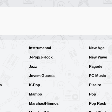
Instrumental
New Age
J-Pop/J-Rock
New Wave
Jazz
Pagode
Jovem Guarda
PC Music
s
K-Pop
Piseiro
Mambo
Pop
Marchas/Himnos
Pop Rock