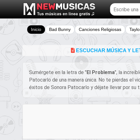
Buscar
temas
musicales
Inicio
Bad Bunny
Canciones Religiosas
Taylo
ESCUCHAR MÚSICA Y LE
Sumérgete en la letra de "
El Problema
", la increí
Patocarlo de una manera única. No te pierdas el v
éxitos de Sonora Patocarlo y déjate llevar por su t