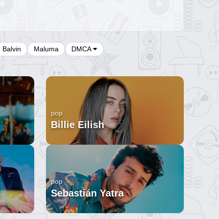
J Balvin
Maluma
DMCA
pop
Billie Eilish
pop
Sebastián Yatra