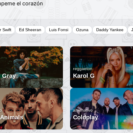
mpeme el corazón
r Swift
Ed Sheeran
Luis Fonsi
Ozuna
Daddy Yankee
reggaeton
 Gray
Karol G
o
alternativo
 Animals
Coldplay