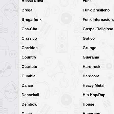
Bossa Nova
Funk
Brega
Funk Brasileño
Brega-funk
Funk Internaciona
Cha-Cha
Gospel/Religioso
Clássico
Gótico
Corridos
Grunge
Country
Guarania
Cuarteto
Hard rock
Cumbia
Hardcore
Dance
Heavy Metal
Dancehall
Hip Hop/Rap
Dembow
House
Disco
Hyperpop