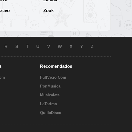
ssivo
Zouk
R
S
T
U
V
W
X
Y
Z
s
Recomendados
Com
FullVicio Com
PonMusica
Musicaleta
LaTarima
QuillaDisco