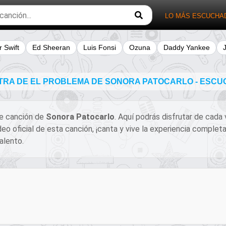
LO MÁS ESCUCHA
r Swift
Ed Sheeran
Luis Fonsi
Ozuna
Daddy Yankee
TRA DE EL PROBLEMA DE SONORA PATOCARLO - ESCU
ble canción de
Sonora Patocarlo
. Aquí podrás disfrutar de cada
ideo oficial de esta canción, ¡canta y vive la experiencia compl
alento.