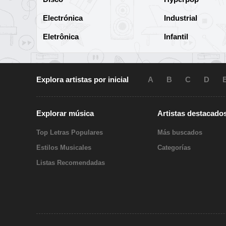
Electrónica
Industrial
Eletrônica
Infantil
Explora artistas por inicial
A
B
C
D
Explorar música
Artistas destacado
Top Letras Populares
Más buscados
Estilos Musicales
Categorías
Listas Recomendadas