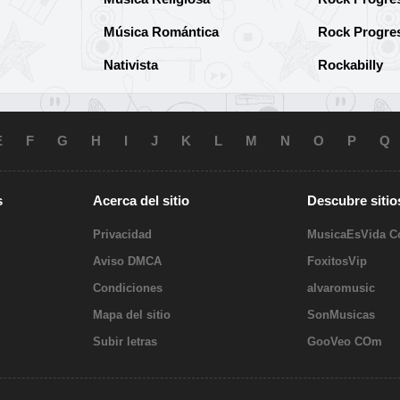
Música Romántica
Rock Progre
Nativista
Rockabilly
E
F
G
H
I
J
K
L
M
N
O
P
Q
s
Acerca del sitio
Descubre sitio
Privacidad
MusicaEsVida 
Aviso DMCA
FoxitosVip
Condiciones
alvaromusic
Mapa del sitio
SonMusicas
Subir letras
GooVeo COm