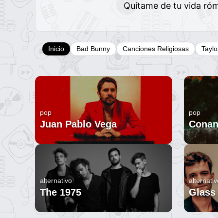
Quítame de tu vida ró
Inicio
Bad Bunny
Canciones Religiosas
Taylo
pop
pop
Juan Pablo Vega
Conan
alternativo
alternativ
The 1975
Glass