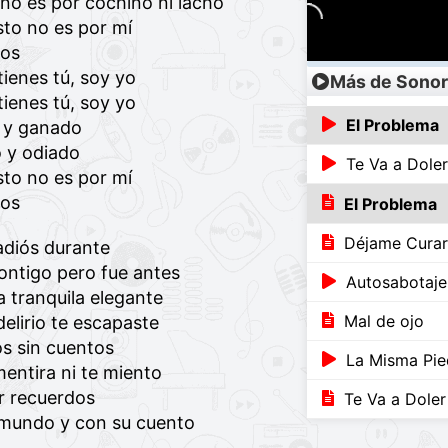
o es por cochino ni lacho
to no es por mí
vos
tienes tú, soy yo
Más de Sonor
tienes tú, soy yo
El Problema
 y ganado
 y odiado
Te Va a Doler
to no es por mí
vos
El Problema
Déjame Cura
 adiós durante
contigo pero fue antes
Autosabotaje
 tranquila elegante
Mal de ojo
 delirio te escapaste
ós sin cuentos
La Misma Pie
mentira ni te miento
r recuerdos
Te Va a Doler
 mundo y con su cuento