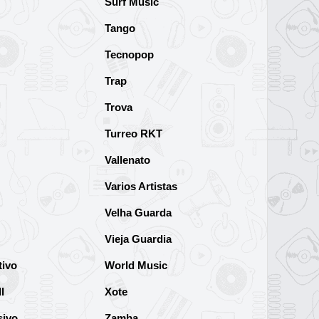
Surf Music
Tango
Tecnopop
Trap
Trova
Turreo RKT
Vallenato
Varios Artistas
Velha Guarda
Vieja Guardia
tivo
World Music
l
Xote
sivo
Zamba