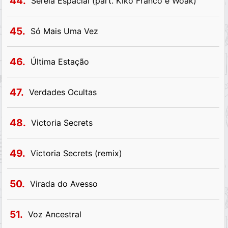
44.
Sereia Espacial (part. Kiko Franco e Woak)
45.
Só Mais Uma Vez
46.
Última Estação
47.
Verdades Ocultas
48.
Victoria Secrets
49.
Victoria Secrets (remix)
50.
Virada do Avesso
51.
Voz Ancestral