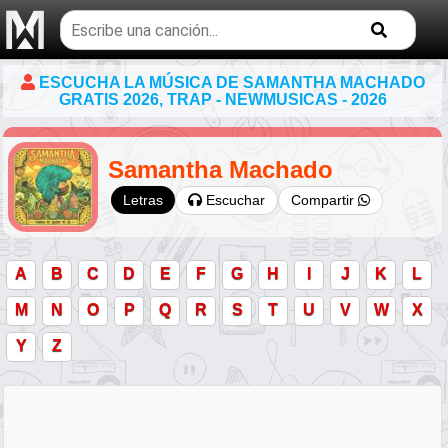
Buscar
temas
musicales
ESCUCHA LA MÚSICA DE SAMANTHA MACHADO
GRATIS 2026, TRAP - NEWMUSICAS - 2026
Samantha Machado
Escuchar
Compartir
Letras
A
B
C
D
E
F
G
H
I
J
K
L
M
N
O
P
Q
R
S
T
U
V
W
X
Y
Z