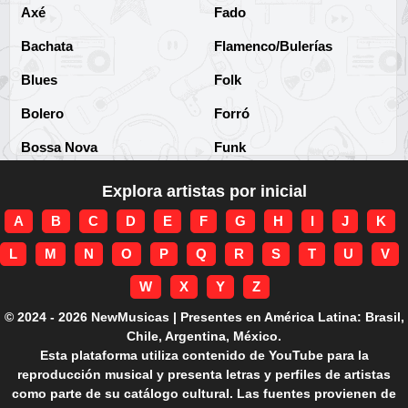
Axé
Fado
Bachata
Flamenco/Bulerías
Blues
Folk
Bolero
Forró
Bossa Nova
Funk
Brega
Funk Brasileño
Explora artistas por inicial
Brega-funk
Funk Internacional
A
B
C
D
E
F
G
H
I
J
K
Cha-Cha
Gospel/Religioso
L
M
N
O
P
Q
R
S
T
U
V
Clássico
Gótico
W
X
Y
Z
Corridos
Grunge
© 2024 - 2026 NewMusicas | Presentes en América Latina: Brasil,
Chile, Argentina, México.
Country
Guarania
Esta plataforma utiliza contenido de YouTube para la
reproducción musical y presenta letras y perfiles de artistas
Cuarteto
Hard rock
como parte de su catálogo cultural. Las fuentes provienen de