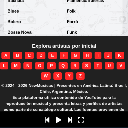
Bachata
Flamenco/Bulerías
Blues
Folk
Bolero
Forró
Bossa Nova
Funk
Brega
Funk Brasileño
Explora artistas por inicial
Brega-funk
Funk Internacional
A
B
C
D
E
F
G
H
I
J
K
Cha-Cha
Gospel/Religioso
L
M
N
O
P
Q
R
S
T
U
V
Clássico
Gótico
W
X
Y
Z
Corridos
Grunge
© 2024 - 2026 NewMusicas | Presentes en América Latina: Brasil,
Chile, Argentina, México.
Country
Guarania
Esta plataforma utiliza contenido de YouTube para la
reproducción musical y presenta letras y perfiles de artistas
Cuarteto
Hard rock
como parte de su catálogo cultural. Las fuentes provienen de
APIs autorizadas.
Cumbia
Hardcore
Dance
Heavy Metal