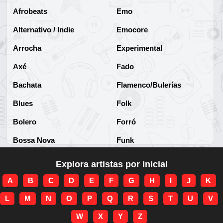
Afrobeats
Emo
Alternativo / Indie
Emocore
Arrocha
Experimental
Axé
Fado
Bachata
Flamenco/Bulerías
Blues
Folk
Bolero
Forró
Bossa Nova
Funk
Brega
Funk Brasileño
Explora artistas por inicial
Brega-funk
Funk Internacional
A
B
C
D
E
F
G
H
I
J
K
Cha-Cha
Gospel/Religioso
L
M
N
O
P
Q
R
S
T
U
V
Clássico
Gótico
W
X
Y
Z