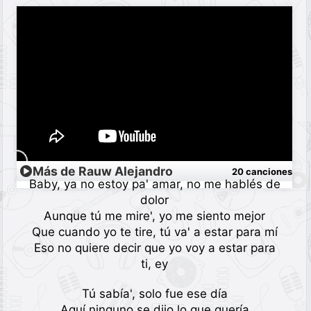
Más de Rauw Alejandro
20 canciones
Baby, ya no estoy pa' amar, no me hablés de
dolor
Aunque tú me mire', yo me siento mejor
Que cuando yo te tire, tú va' a estar para mí
Eso no quiere decir que yo voy a estar para
ti, ey
Tú sabía', solo fue ese día
Aquí ninguno se dijo lo que quería