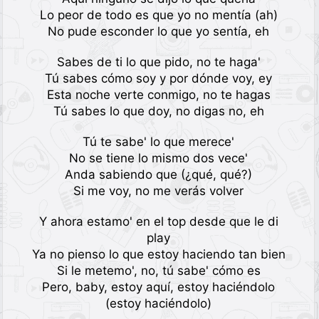
Lo peor de todo es que yo no mentía (ah)
No pude esconder lo que yo sentía, eh
Sabes de ti lo que pido, no te haga'
Tú sabes cómo soy y por dónde voy, ey
Esta noche verte conmigo, no te hagas
Tú sabes lo que doy, no digas no, eh
Tú te sabe' lo que merece'
No se tiene lo mismo dos vece'
Anda sabiendo que (¿qué, qué?)
Si me voy, no me verás volver
Y ahora estamo' en el top desde que le di
play
Ya no pienso lo que estoy haciendo tan bien
Si le metemo', no, tú sabe' cómo es
Pero, baby, estoy aquí, estoy haciéndolo
(estoy haciéndolo)