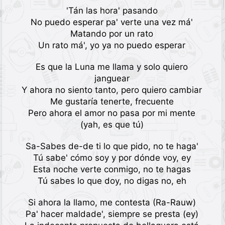
'Tán las hora' pasando
No puedo esperar pa' verte una vez má'
Matando por un rato
Un rato má', yo ya no puedo esperar
Es que la Luna me llama y solo quiero
janguear
Y ahora no siento tanto, pero quiero cambiar
Me gustaría tenerte, frecuente
Pero ahora el amor no pasa por mi mente
(yah, es que tú)
Sa-Sabes de-de ti lo que pido, no te haga'
Tú sabe' cómo soy y por dónde voy, ey
Esta noche verte conmigo, no te hagas
Tú sabes lo que doy, no digas no, eh
Si ahora la llamo, me contesta (Ra-Rauw)
Pa' hacer maldade', siempre se presta (ey)