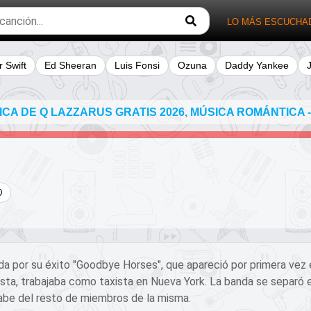
LO MÁS ESCUCHA
r Swift
Ed Sheeran
Luis Fonsi
Ozuna
Daddy Yankee
A DE Q LAZZARUS GRATIS 2026, MÚSICA ROMÁNTICA -
 por su éxito "Goodbye Horses", que apareció por primera vez en
rtista, trabajaba como taxista en Nueva York. La banda se separ
 sabe del resto de miembros de la misma.