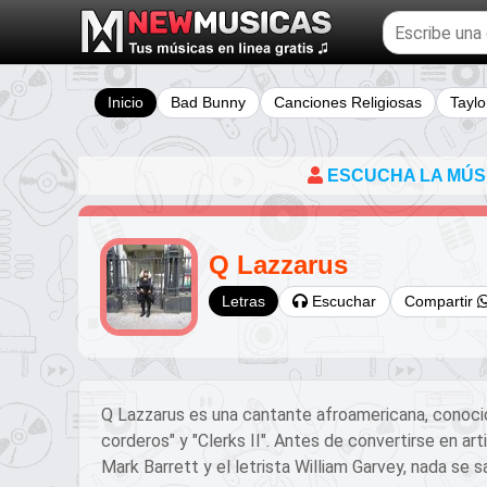
Buscar
temas
musicales
Inicio
Bad Bunny
Canciones Religiosas
Taylo
ESCUCHA LA MÚSIC
Q Lazzarus
Escuchar
Compartir
Letras
Q Lazzarus es una cantante afroamericana, conocida
corderos" y "Clerks II". Antes de convertirse en a
Mark Barrett y el letrista William Garvey, nada se