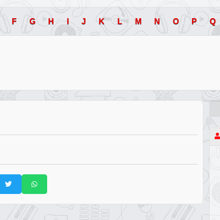
F
G
H
I
J
K
L
M
N
O
P
Q