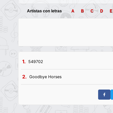
Artistas con letras
A
B
C
D
E
1.
549702
2.
Goodbye Horses