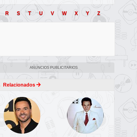
R
S
T
U
V
W
X
Y
Z
ANUNCIOS PUBLICITARIOS
Relacionados