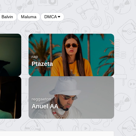
J Balvin
Maluma
DMCA
rap
Ptazeta
reggaeton
Anuel AA