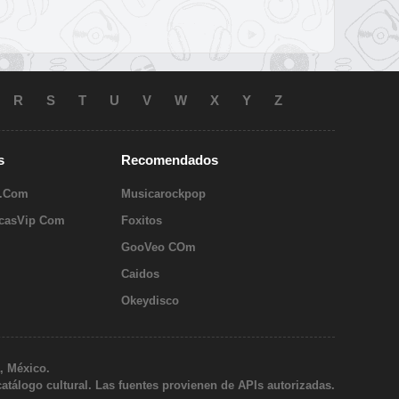
R
S
T
U
V
W
X
Y
Z
s
Recomendados
o.Com
Musicarockpop
icasVip Com
Foxitos
GooVeo COm
Caidos
Okeydisco
, México.
catálogo cultural. Las fuentes provienen de APIs autorizadas.