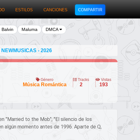
DO
ESTILOS
CANCIONES
COMPARTIR
J Balvin
Maluma
DMCA
 NEWMUSICAS - 2026
Género
Tracks
Vistas
Música Romántica
2
193
 "Married to the Mob", "El silencio de los
ó en algún momento antes de 1996. Aparte de Q,