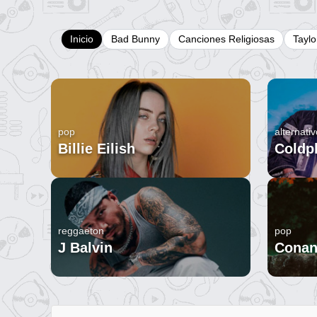
Inicio
Bad Bunny
Canciones Religiosas
Taylo
pop
alternativ
Billie Eilish
Coldp
reggaeton
pop
J Balvin
Conan