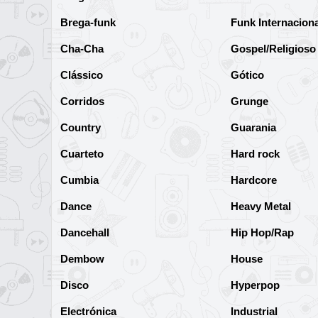
Brega-funk
Funk Internaciona
Cha-Cha
Gospel/Religioso
Clássico
Gótico
Corridos
Grunge
Country
Guarania
Cuarteto
Hard rock
Cumbia
Hardcore
Dance
Heavy Metal
Dancehall
Hip Hop/Rap
Dembow
House
Disco
Hyperpop
Electrónica
Industrial