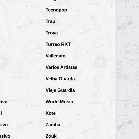
Tecnopop
Trap
Trova
Turreo RKT
Vallenato
Varios Artistas
Velha Guarda
Vieja Guardia
tivo
World Music
l
Xote
sivo
Zamba
ssivo
Zouk