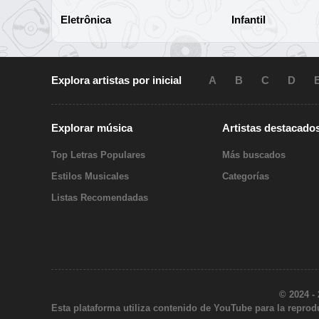
Eletrônica
Infantil
Explora artistas por inicial
A
B
C
D
Explorar música
Artistas destacado
Top Letras Populares
Más buscados
Estilos Musicales
Categorías
Listas Recomendadas
© 2024 -
Esta plataforma utiliza contenido de YouTube para la reprodu