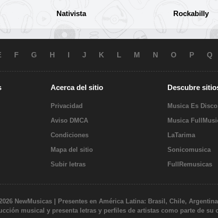
Nativista
Rockabilly
E
F
G
H
I
J
K
L
M
N
O
P
Q
s
Acerca del sitio
Descubre sitio
Privacidad
Musica Es Disc
Aviso DMCA
Musica FullMus
Condiciones
LaTarima
Mapa del sitio
Sonicomusica
Subir letras
FullRemusicas
 2026 NewMusicas | Presentes en América Latina: Brasil, Chile, Argentina
cción musical y presenta letras y perfiles de artistas como parte de su 