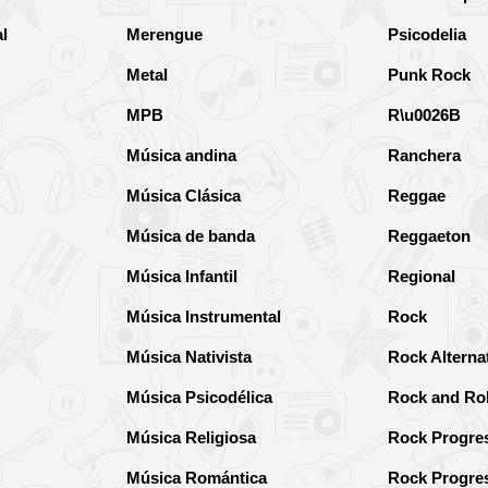
l
Merengue
Psicodelia
Metal
Punk Rock
MPB
R\u0026B
Música andina
Ranchera
Música Clásica
Reggae
Música de banda
Reggaeton
Música Infantil
Regional
Música Instrumental
Rock
Música Nativista
Rock Alterna
Música Psicodélica
Rock and Rol
Música Religiosa
Rock Progre
Música Romántica
Rock Progre