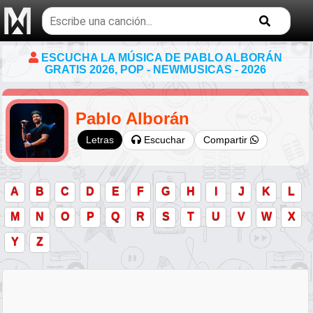
Buscar
temas
musicales
ESCUCHA LA MÚSICA DE PABLO ALBORÁN
GRATIS 2026, POP - NEWMUSICAS - 2026
Pablo Alborán
Escuchar
Compartir
Letras
A
B
C
D
E
F
G
H
I
J
K
L
M
N
O
P
Q
R
S
T
U
V
W
X
Y
Z