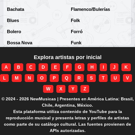
Bachata
Flamenco/Bulerías
Blues
Folk
Bolero
Forró
Bossa Nova
Funk
Brega
Funk Brasileño
Explora artistas por inicial
Brega-funk
Funk Internacional
A
B
C
D
E
F
G
H
I
J
K
Cha-Cha
Gospel/Religioso
L
M
N
O
P
Q
R
S
T
U
V
Clássico
Gótico
W
X
Y
Z
Corridos
Grunge
© 2024 - 2026 NewMusicas | Presentes en América Latina: Brasil,
Chile, Argentina, México.
Country
Guarania
Esta plataforma utiliza contenido de YouTube para la
reproducción musical y presenta letras y perfiles de artistas
Cuarteto
Hard rock
como parte de su catálogo cultural. Las fuentes provienen de
APIs autorizadas.
Cumbia
Hardcore