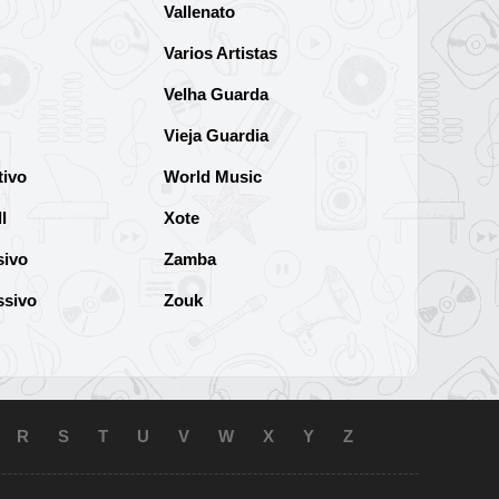
Vallenato
Varios Artistas
Velha Guarda
Vieja Guardia
tivo
World Music
l
Xote
sivo
Zamba
ssivo
Zouk
R
S
T
U
V
W
X
Y
Z