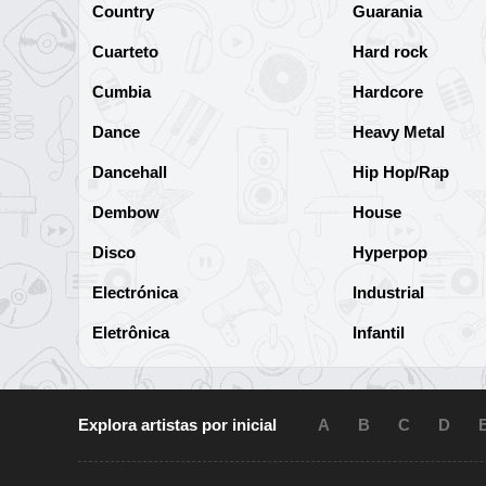
Country
Guarania
Cuarteto
Hard rock
Cumbia
Hardcore
Dance
Heavy Metal
Dancehall
Hip Hop/Rap
Dembow
House
Disco
Hyperpop
Electrónica
Industrial
Eletrônica
Infantil
Explora artistas por inicial
A
B
C
D