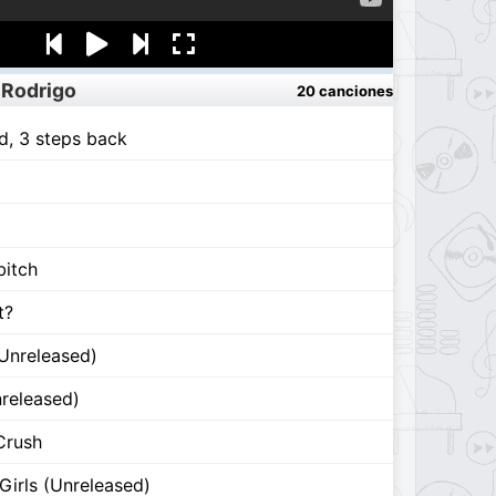
 Rodrigo
20 canciones
d, 3 steps back
bitch
t?
(Unreleased)
nreleased)
Crush
Girls (Unreleased)