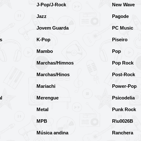
J-Pop/J-Rock
New Wave
Jazz
Pagode
Jovem Guarda
PC Music
s
K-Pop
Piseiro
Mambo
Pop
Marchas/Himnos
Pop Rock
Marchas/Hinos
Post-Rock
Mariachi
Power-Pop
l
Merengue
Psicodelia
Metal
Punk Rock
MPB
R\u0026B
Música andina
Ranchera