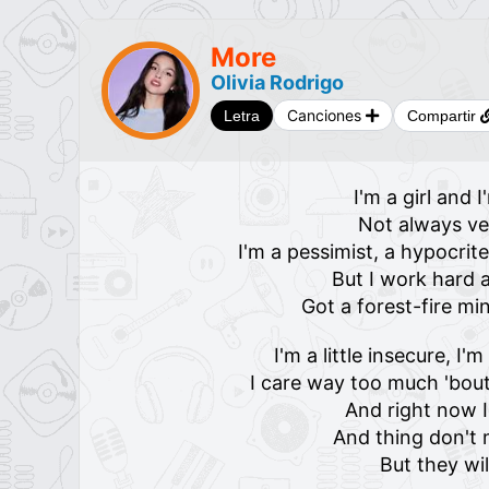
More
Olivia Rodrigo
Canciones
Letra
Compartir
I'm a girl and I
Not always ve
I'm a pessimist, a hypocrite,
But I work hard 
Got a forest-fire m
I'm a little insecure, I'm
I care way too much 'bout
And right now 
And thing don't
But they wi