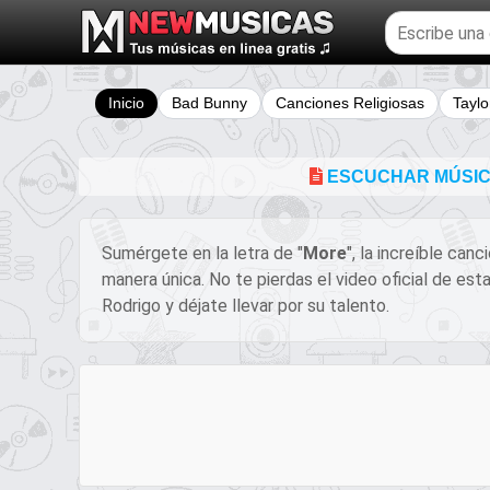
Buscar
temas
musicales
Inicio
Bad Bunny
Canciones Religiosas
Taylo
ESCUCHAR MÚSICA
Sumérgete en la letra de "
More
", la increíble can
manera única. No te pierdas el video oficial de es
Rodrigo y déjate llevar por su talento.