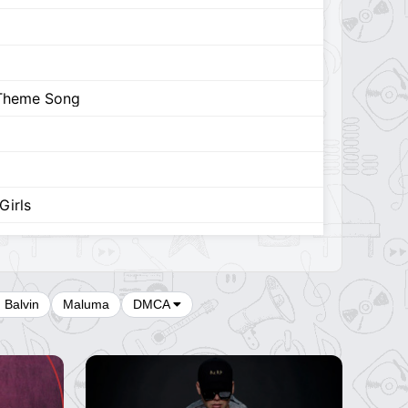
 Theme Song
Girls
ys
 Song (feat. Madison Hu)
J Balvin
Maluma
DMCA
from driving home 2 u) [Extended Version]
ma Queen (Unreleased)
nreleased)