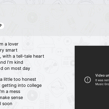
'm a lover
ry smart
 with a tell-tale heart
and I'm kind
ind on most day
 a little too honest
 getting into college
I'm a mess
 make sense
ll soon