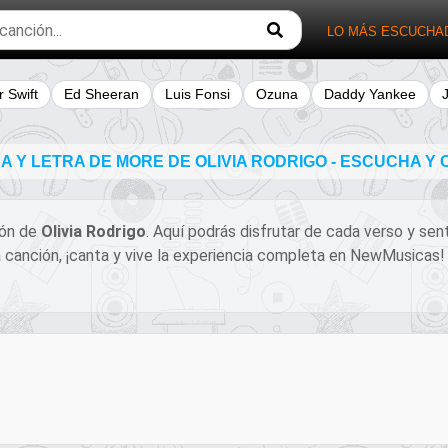
LO MÁS ESCUCHA
r Swift
Ed Sheeran
Luis Fonsi
Ozuna
Daddy Yankee
 Y LETRA DE MORE DE OLIVIA RODRIGO - ESCUCHA Y
ción de
Olivia Rodrigo
. Aquí podrás disfrutar de cada verso y sent
ta canción, ¡canta y vive la experiencia completa en NewMusicas!