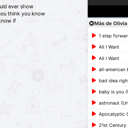
ould ever show
 you think you know
know if
Más de Olivia
1 step forwar
All I Want
All I Want
all-american 
bad idea righ
baby is you 
astronaut (U
Apocalyptic 
21st Century 