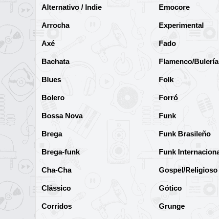
Alternativo / Indie
Emocore
Arrocha
Experimental
Axé
Fado
Bachata
Flamenco/Bulería
Blues
Folk
Bolero
Forró
Bossa Nova
Funk
Brega
Funk Brasileño
Brega-funk
Funk Internaciona
Cha-Cha
Gospel/Religioso
Clássico
Gótico
Corridos
Grunge