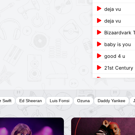
deja vu
deja vu
Bizaardvark
baby is you
good 4 u
21st Century 
A Billion Sorr
The Comeback
r Swift
Ed Sheeran
Luis Fonsi
Ozuna
Daddy Yankee
baby is you (
Teenage Dra
Pretender (U