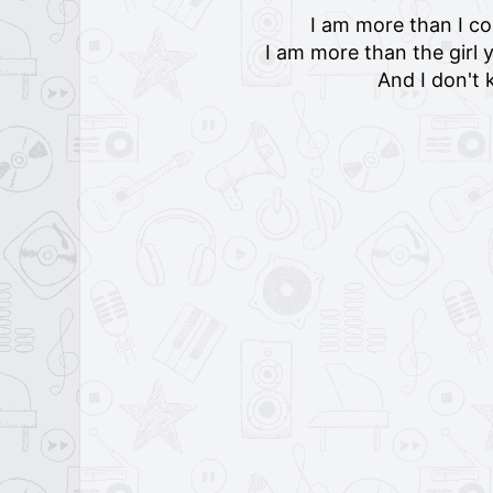
I am more than I c
I am more than the girl
And I don't 