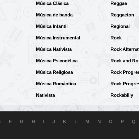
Música Clásica
Reggae
Música de banda
Reggaeton
Música Infantil
Regional
Música Instrumental
Rock
Música Nativista
Rock Alterna
Música Psicodélica
Rock and Rol
Música Religiosa
Rock Progre
Música Romántica
Rock Progre
Nativista
Rockabilly
E
F
G
H
I
J
K
L
M
N
O
P
Q