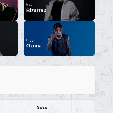
trap
Bizarrap
reggaeton
Ozuna
Salsa