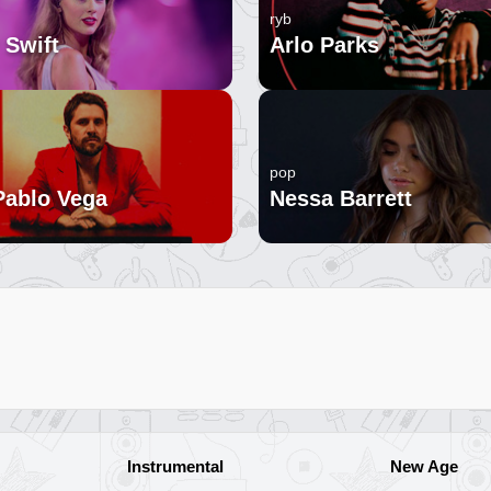
ryb
 Swift
Arlo Parks
pop
Pablo Vega
Nessa Barrett
Instrumental
New Age