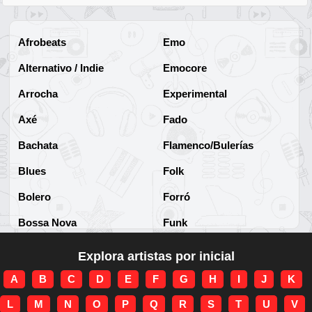
Afrobeats
Emo
Alternativo / Indie
Emocore
Arrocha
Experimental
Axé
Fado
Bachata
Flamenco/Bulerías
Blues
Folk
Bolero
Forró
Bossa Nova
Funk
Brega
Funk Brasileño
Explora artistas por inicial
Brega-funk
Funk Internacional
A
B
C
D
E
F
G
H
I
J
K
Cha-Cha
Gospel/Religioso
L
M
N
O
P
Q
R
S
T
U
V