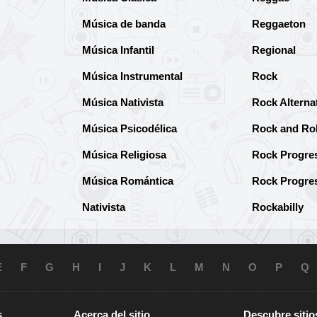
Música de banda
Reggaeton
Música Infantil
Regional
Música Instrumental
Rock
Música Nativista
Rock Alterna
Música Psicodélica
Rock and Rol
Música Religiosa
Rock Progre
Música Romántica
Rock Progre
Nativista
Rockabilly
E
F
G
H
I
J
K
L
M
N
O
P
Q
s
Acerca del sitio
Descubre sitio