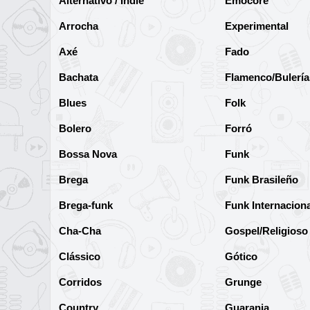
Alternativo / Indie
Emocore
Arrocha
Experimental
Axé
Fado
Bachata
Flamenco/Bulería
Blues
Folk
Bolero
Forró
Bossa Nova
Funk
Brega
Funk Brasileño
Brega-funk
Funk Internaciona
Cha-Cha
Gospel/Religioso
Clássico
Gótico
Corridos
Grunge
Country
Guarania