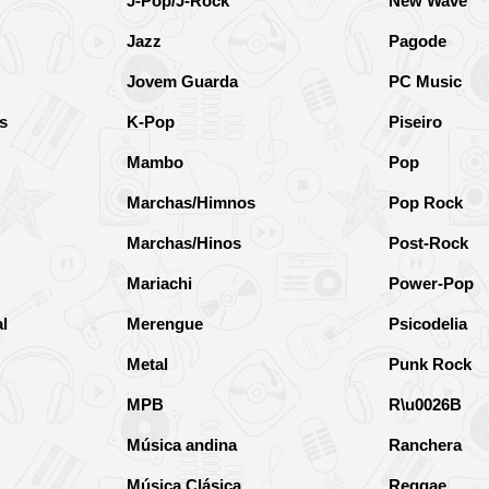
J-Pop/J-Rock
New Wave
Jazz
Pagode
Jovem Guarda
PC Music
s
K-Pop
Piseiro
Mambo
Pop
Marchas/Himnos
Pop Rock
Marchas/Hinos
Post-Rock
Mariachi
Power-Pop
l
Merengue
Psicodelia
Metal
Punk Rock
MPB
R\u0026B
Música andina
Ranchera
Música Clásica
Reggae