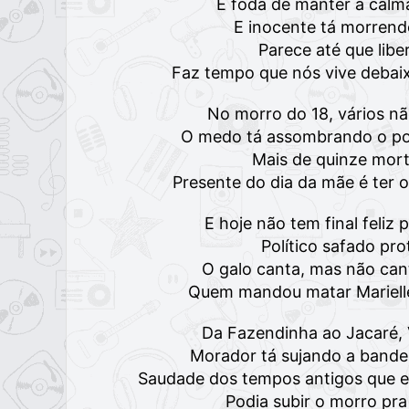
É foda de manter a calm
E inocente tá morrend
Parece até que lib
Faz tempo que nós vive debaixo
No morro do 18, vários n
O medo tá assombrando o po
Mais de quinze mort
Presente do dia da mãe é ter o
E hoje não tem final feliz
Político safado pro
O galo canta, mas não can
Quem mandou matar Marielle
Da Fazendinha ao Jacaré, 
Morador tá sujando a bande
Saudade dos tempos antigos que e
Podia subir o morro pra 