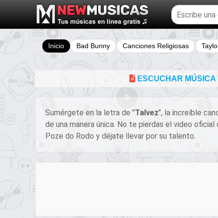
Buscar
temas
musicales
Inicio
Bad Bunny
Canciones Religiosas
Taylo
ESCUCHAR MÚSICA Y
Sumérgete en la letra de "
Talvez
", la increíble ca
de una manera única. No te pierdas el video ofici
Poze do Rodo y déjate llevar por su talento.