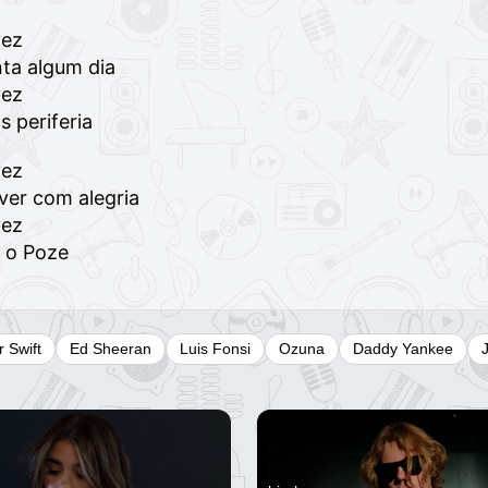
vez
ta algum dia
vez
s periferia
vez
ver com alegria
vez
é o Poze
r Swift
Ed Sheeran
Luis Fonsi
Ozuna
Daddy Yankee