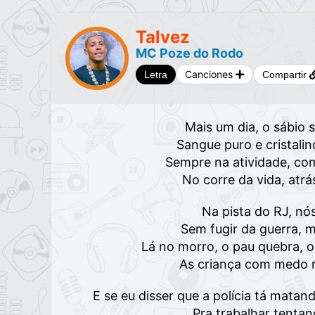
Talvez
MC Poze do Rodo
Canciones
Letra
Compartir
Mais um dia, o sábio
Sangue puro e cristalin
Sempre na atividade, co
No corre da vida, atr
Na pista do RJ, nó
Sem fugir da guerra, 
Lá no morro, o pau quebra, 
As criança com medo 
E se eu disser que a polícia tá mat
Pra trabalhar tenta