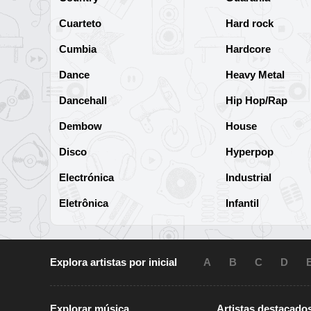
Cuarteto
Hard rock
Cumbia
Hardcore
Dance
Heavy Metal
Dancehall
Hip Hop/Rap
Dembow
House
Disco
Hyperpop
Electrónica
Industrial
Eletrônica
Infantil
Explora artistas por inicial
A
B
C
D
Explorar música
Artistas destacado