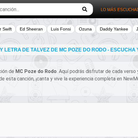
LO MÁS ESCUCHA
r Swift
Ed Sheeran
Luis Fonsi
Ozuna
Daddy Yankee
 LETRA DE TALVEZ DE MC POZE DO RODO - ESCUCHA
nción de
MC Poze do Rodo
. Aquí podrás disfrutar de cada verso
al de esta canción, ¡canta y vive la experiencia completa en Ne