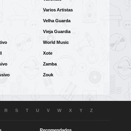
Varios Artistas
Velha Guarda
Vieja Guardia
tivo
World Music
l
Xote
sivo
Zamba
ssivo
Zouk
R
S
T
U
V
W
X
Y
Z
s
Recomendados