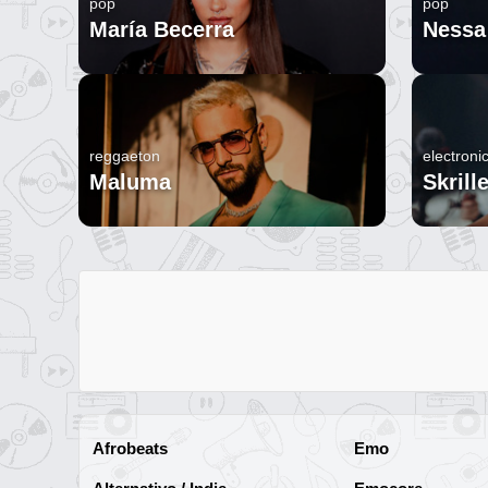
pop
pop
María Becerra
Nessa 
reggaeton
electroni
Maluma
Skrill
Afrobeats
Emo