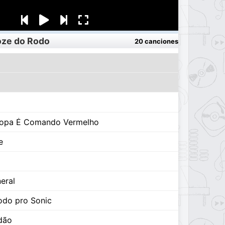
oze do Rodo
20 canciones
Tropa É Comando Vermelho
e
eral
odo pro Sonic
dão