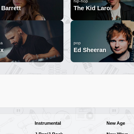
hip-hop
Barrett
The Kid Laroi
ca
pop
ex
Ed Sheeran
Instrumental
New Age