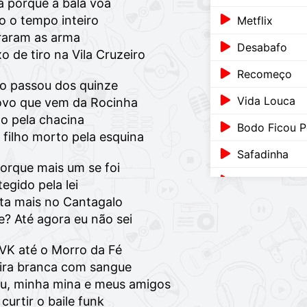
a porque a bala voa
o o tempo inteiro
Metflix
eraram as arma
Desabafo
 de tiro na Vila Cruzeiro
Recomeço
ão passou dos quinze
Vida Louca
vo que vem da Rocinha
o pela chacina
Bodo Ficou P
 filho morto pela esquina
Safadinha
 porque mais um se foi
Não Vou Falh
tegido pela lei
ta mais no Cantagalo
Vida Louca
? Até agora eu não sei
Quer K.O? Vai
VK até o Morro da Fé
Tropa do Sáb
ira branca com sangue
u, minha mina e meus amigos
Elenco do Ba
curtir o baile funk