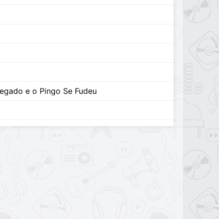
egado e o Pingo Se Fudeu
ar
 Ter
io
tô