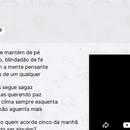
 se mantém de pé
o, blindadão de fé
m a mente pensante
ás de um qualquer
s segue sagaz
mas querendo paz
o clima sempre esquenta
não aguenta mais
ando quem acorda cinco da manhã
ndo ser alguém?