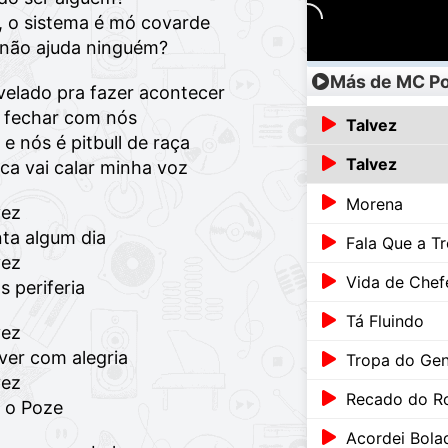
e, o sistema é mó covarde
 não ajuda ninguém?
Más de MC P
velado pra fazer acontecer
i fechar com nós
Talvez
 nós é pitbull de raça
Talvez
ca vai calar minha voz
Morena
vez
ta algum dia
Fala Que a 
vez
Vida de Chef
s periferia
Tá Fluindo
vez
ver com alegria
Tropa do Gen
vez
Recado do R
é o Poze
Acordei Bola