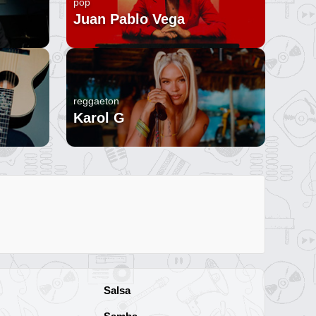
pop
Juan Pablo Vega
reggaeton
Karol G
Salsa