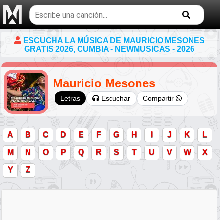
Buscar
temas
musicales
ESCUCHA LA MÚSICA DE MAURICIO MESONES
GRATIS 2026, CUMBIA - NEWMUSICAS - 2026
Mauricio Mesones
Escuchar
Compartir
Letras
A
B
C
D
E
F
G
H
I
J
K
L
M
N
O
P
Q
R
S
T
U
V
W
X
Y
Z