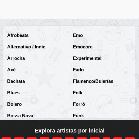
Afrobeats
Emo
Alternativo / Indie
Emocore
Arrocha
Experimental
Axé
Fado
Bachata
Flamenco/Bulerías
Blues
Folk
Bolero
Forró
Bossa Nova
Funk
Brega
Funk Brasileño
Explora artistas por inicial
Brega-funk
Funk Internacional