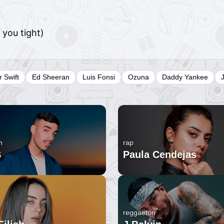
 you tight)
r Swift
Ed Sheeran
Luis Fonsi
Ozuna
Daddy Yankee
n
rap
B
Paula Cendejas
reggaeton