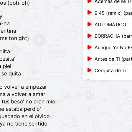
mos (ooh-oh)
9:45 (remix) (pa
y
a-na
AUTOMÁTICO
gentina
BORRACHA (part.
arms tonight)
Aunque Ya No Es
olita
esita'
Antes de Ti (par
 piel
Cerquita de Ti
 se quita
Amigos (part. Pa
o volver a empezar
CUANDO HACEM
ma a volver a amar
tus beso' no eran mío'
Dime Como Hag
ue estaba perdío'
 quedado en el olvido
Dime Como Hag
 ya no tiene sentido
ADIÓS