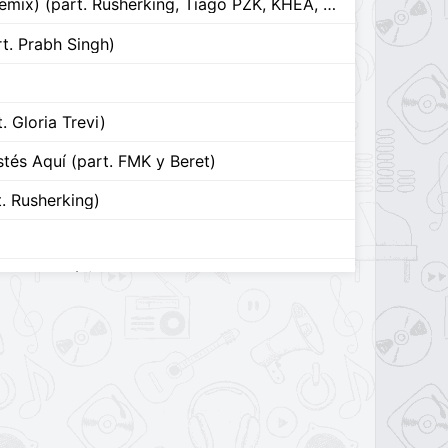
Además de Mí (remix) (part. Rusherking, Tiago PZK, KHEA, LIT killah y Duki)
rt. Prabh Singh)
 Gloria Trevi)
tés Aquí (part. FMK y Beret)
t. Rusherking)
blo Alborán)
OS EL AMOR
o
o