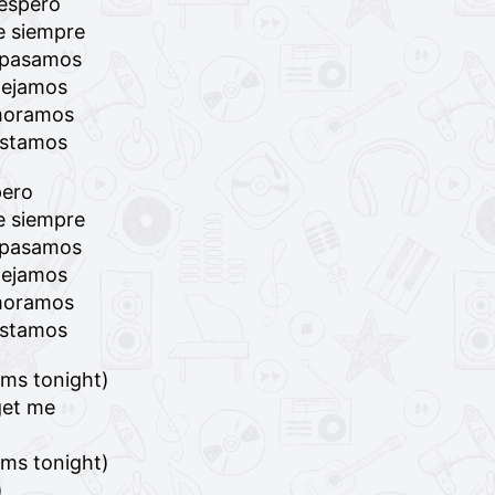
 espero
de siempre
a pasamos
dejamos
moramos
estamos
pero
de siempre
a pasamos
dejamos
moramos
estamos
arms tonight)
get me
arms tonight)
)