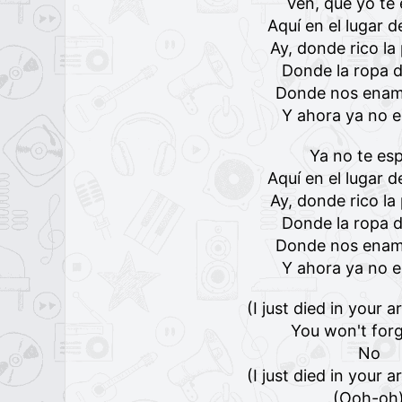
Ven, que yo te
Aquí en el lugar 
Ay, donde rico l
Donde la ropa 
Donde nos ena
Y ahora ya no 
Ya no te es
Aquí en el lugar 
Ay, donde rico l
Donde la ropa 
Donde nos ena
Y ahora ya no 
(I just died in your 
You won't for
No
(I just died in your 
(Ooh-oh