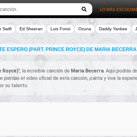
LO MÁS ESCUCHA
r Swift
Ed Sheeran
Luis Fonsi
Ozuna
Daddy Yankee
TE ESPERO (PART. PRINCE ROYCE) DE MARIA BECERR
e Royce)
", la increíble canción de
Maria Becerra
. Aquí podrás di
e pierdas el video oficial de esta canción, ¡canta y vive la ex
or su talento.