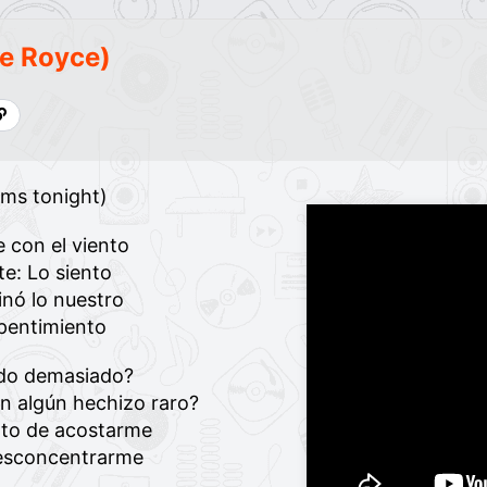
ce Royce)
arms tonight)
e con el viento
te: Lo siento
inó lo nuestro
epentimiento
ndo demasiado?
n algún hechizo raro?
ato de acostarme
desconcentrarme