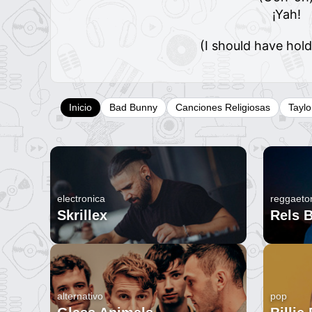
¡Yah!
(I should have hold
Inicio
Bad Bunny
Canciones Religiosas
Taylo
electronica
reggaeto
Skrillex
Rels 
alternativo
pop