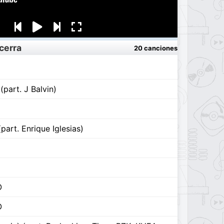
cerra
20 canciones
part. J Balvin)
part. Enrique Iglesias)
O
O