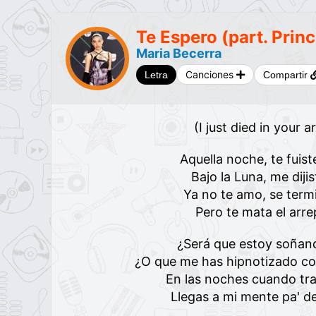
Te Espero (part. Prin
Maria Becerra
Canciones
Letra
Compartir
(I just died in your 
Aquella noche, te fuist
Bajo la Luna, me dijis
Ya no te amo, se term
Pero te mata el arr
¿Será que estoy soña
¿O que me has hipnotizado co
En las noches cuando tr
Llegas a mi mente pa' 