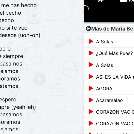
s me has hecho
el pecho
specho
ho si te veo
Más de Maria Be
 deseos (uoh-oh)
A Solas
pero
¿Qué Más Pues? (
de siempre
a pasamos
A Solas
dejamos
ASI ES LA VIDA (
moramos
estamos
AGORA
 espero
Acaramelao
empre (yeah-eh)
CORAZÓN VACÍ
a pasamos
moramos
CORAZÓN VACÍ
dejamos