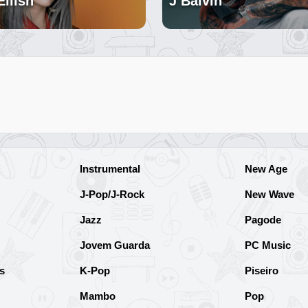
Eilish
J Balvin
Instrumental
New Age
J-Pop/J-Rock
New Wave
Jazz
Pagode
Jovem Guarda
PC Music
s
K-Pop
Piseiro
Mambo
Pop