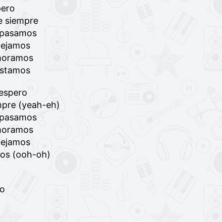
pero
de siempre
a pasamos
dejamos
moramos
estamos
 espero
empre (yeah-eh)
a pasamos
moramos
dejamos
mos (ooh-oh)
to