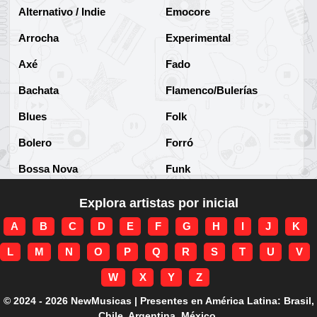
Alternativo / Indie
Emocore
Arrocha
Experimental
Axé
Fado
Bachata
Flamenco/Bulerías
Blues
Folk
Bolero
Forró
Bossa Nova
Funk
Brega
Funk Brasileño
Explora artistas por inicial
Brega-funk
Funk Internacional
A
B
C
D
E
F
G
H
I
J
K
Cha-Cha
Gospel/Religioso
L
M
N
O
P
Q
R
S
T
U
V
Clássico
Gótico
W
X
Y
Z
Corridos
Grunge
© 2024 - 2026 NewMusicas | Presentes en América Latina: Brasil,
Chile, Argentina, México.