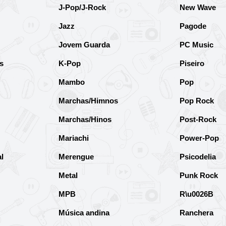
J-Pop/J-Rock
New Wave
Jazz
Pagode
Jovem Guarda
PC Music
s
K-Pop
Piseiro
Mambo
Pop
Marchas/Himnos
Pop Rock
Marchas/Hinos
Post-Rock
Mariachi
Power-Pop
l
Merengue
Psicodelia
Metal
Punk Rock
MPB
R\u0026B
Música andina
Ranchera