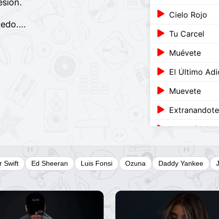
esion.
Cielo Rojo
edo....
Tu Carcel
Muévete
El Último Adi
Muevete
Extranandote
Extrañándote
El Ultimo Adi
r Swift
Ed Sheeran
Luis Fonsi
Ozuna
Daddy Yankee
Para Que Seas
Se Va Murien
Mi Mayor Sacr