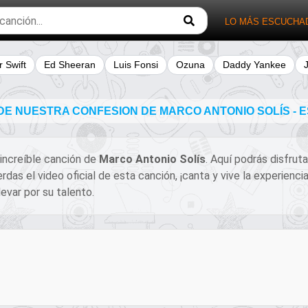
LO MÁS ESCUCHA
r Swift
Ed Sheeran
Luis Fonsi
Ozuna
Daddy Yankee
DE NUESTRA CONFESION DE MARCO ANTONIO SOLÍS -
a increíble canción de
Marco Antonio Solís
. Aquí podrás disfrut
erdas el video oficial de esta canción, ¡canta y vive la experi
evar por su talento.