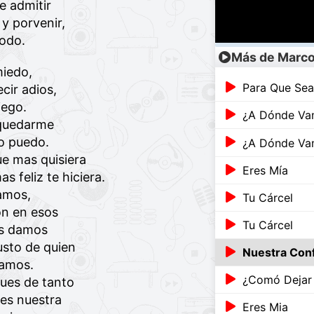
e admitir
 y porvenir,
odo.
Más de Marco
iedo,
Para Que Seas
cir adios,
iego.
¿A Dónde Va
 quedarme
o puedo.
¿A Dónde Va
ue mas quisiera
Eres Mía
s feliz te hiciera.
amos,
Tu Cárcel
on en esos
Tu Cárcel
os damos
usto de quien
Nuestra Con
amos.
¿Comó Dejar
pues de tanto
 es nuestra
Eres Mia