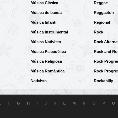
Música Clásica
Reggae
Música de banda
Reggaeton
Música Infantil
Regional
Música Instrumental
Rock
Música Nativista
Rock Alterna
Música Psicodélica
Rock and Rol
Música Religiosa
Rock Progre
Música Romántica
Rock Progre
Nativista
Rockabilly
E
F
G
H
I
J
K
L
M
N
O
P
Q