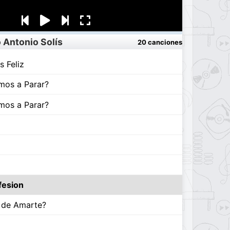
 Antonio Solís
20 canciones
 Feliz
mos a Parar?
mos a Parar?
fesion
 de Amarte?