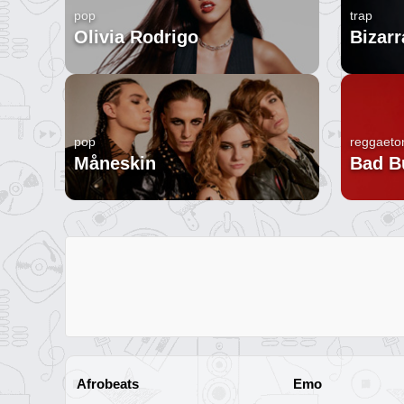
pop
trap
Olivia Rodrigo
Bizarr
pop
reggaeto
Måneskin
Bad B
Afrobeats
Emo