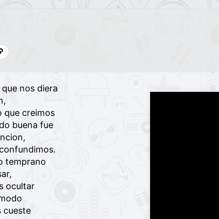
l que nos diera
n,
lo que creimos
ndo buena fue
encion,
 confundimos.
 o temprano
ar,
 ocultar
 modo
 cueste