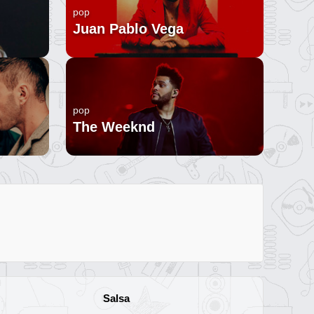
pop
Juan Pablo Vega
pop
The Weeknd
Salsa