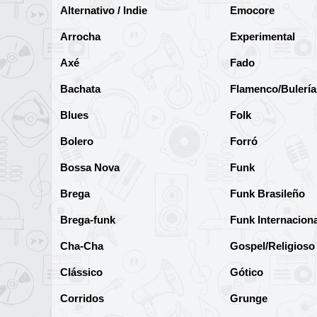
Alternativo / Indie
Emocore
Arrocha
Experimental
Axé
Fado
Bachata
Flamenco/Bulería
Blues
Folk
Bolero
Forró
Bossa Nova
Funk
Brega
Funk Brasileño
Brega-funk
Funk Internaciona
Cha-Cha
Gospel/Religioso
Clássico
Gótico
Corridos
Grunge