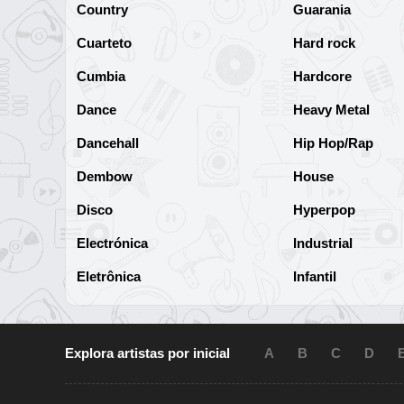
Country
Guarania
Cuarteto
Hard rock
Cumbia
Hardcore
Dance
Heavy Metal
Dancehall
Hip Hop/Rap
Dembow
House
Disco
Hyperpop
Electrónica
Industrial
Eletrônica
Infantil
Explora artistas por inicial
A
B
C
D