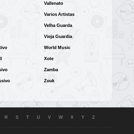
Vallenato
Varios Artistas
Velha Guarda
Vieja Guardia
tivo
World Music
l
Xote
sivo
Zamba
ssivo
Zouk
R
S
T
U
V
W
X
Y
Z