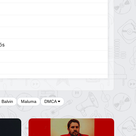
ós
os
J Balvin
Maluma
DMCA
 Feliz
do Mi Alma
ificio