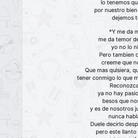
lo tenemos qu
por nuestro bien
dejemos t
*Y me da m
me da temor de
yo no lo n
Pero tambien
creeme que n
Que mas quisiera, q
tener conmigo lo que ma
Reconozc
ya no hay pasi
besos que n
y es de nosotros j
nunca habl
Duele decirlo des
pero este llanto