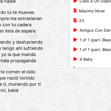
de nadie
Cielo a Un Diabl
Maximo Nivel
ndo tú te mueves
mpre me entretienen
23
 con tu cadera
Amigos Con Dere
n lista de espera
1 of 1 (part. Bles
ciendo y deshaciendo
 tengo ahí sufriendo
1 of 1 (part. Bles
y yo la que manda
4 Baby
 mala propaganda
ADMV (Versión 
a te comen el oído
que nació torcido
Viento (Interlude
e ti, muriendo por ti
Addicted
 mí, bebé
Addicted
Addicted