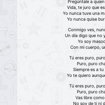
Pregúntale a quien
Vida, te juro que es
Yo nunca tuve una ma
Yo nunca quise bur
Conmigo ves, nun
Un día digo que no y
Yo soy masoq
Con mi cuerpo, u
Tú eres puro, pur
Puro, puro ch
Siempre es a tu
Yo te quiero aunqu
Tú eres puro, pur
Puro, puro ch
Vas libre como 
No soy de ti ni 