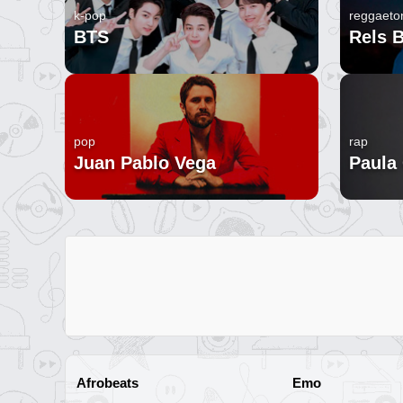
k-pop
reggaeto
BTS
Rels 
pop
rap
Juan Pablo Vega
Paula
Afrobeats
Emo