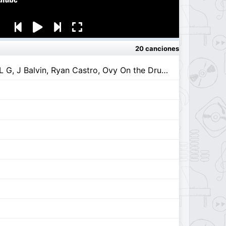
20 canciones
+57 (part. KAROL G, J Balvin, Ryan Castro, Ovy On the Drums, Blessd, Feid y