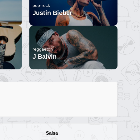
pop-rock
Justin Bieber
reggaeton
J Balvin
Salsa