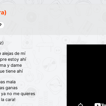
ra)
z)
 alejas de mí
mpre estoy ahí
toma y dame
e tiene ahí
eas mala
las ganas
e ya no me quieres
 la cara!