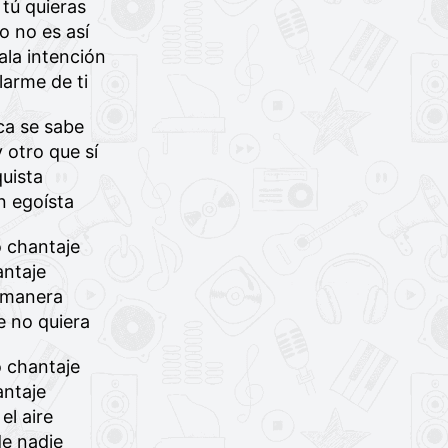
 tú quieras
o no es así
la intención
larme de ti
ca se sabe
 otro que sí
uista
n egoísta
o chantaje
antaje
 manera
e no quiera
o chantaje
antaje
el aire
de nadie