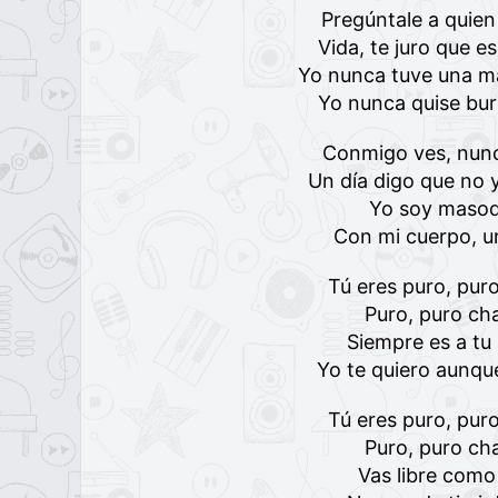
Pregúntale a quien
Vida, te juro que es
Yo nunca tuve una ma
Yo nunca quise bur
Conmigo ves, nun
Un día digo que no y
Yo soy masoq
Con mi cuerpo, u
Tú eres puro, pur
Puro, puro ch
Siempre es a tu
Yo te quiero aunqu
Tú eres puro, pur
Puro, puro ch
Vas libre como 