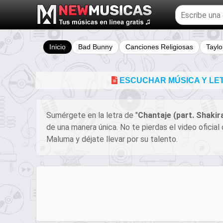
Buscar
temas
musicales
Inicio
Bad Bunny
Canciones Religiosas
Taylo
ESCUCHAR MÚSICA Y LET
Sumérgete en la letra de "
Chantaje (part. Shakir
de una manera única. No te pierdas el video oficia
Maluma y déjate llevar por su talento.