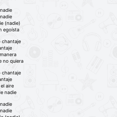
 nadie
 nadie
e (nadie)
n egoísta
o chantaje
antaje
 manera
e no quiera
o chantaje
antaje
el aire
de nadie
 nadie
 nadie