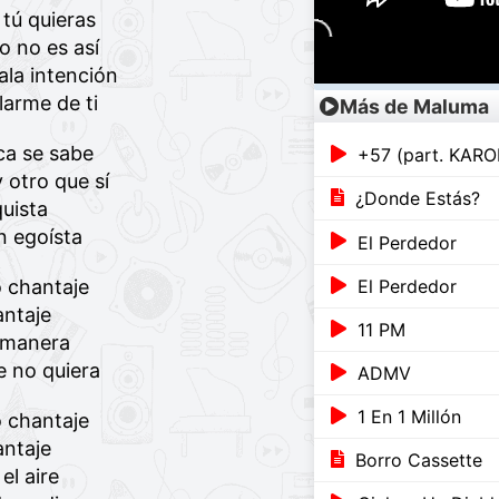
 tú quieras
o no es así
la intención
larme de ti
Más de Maluma
ca se sabe
 otro que sí
¿Donde Estás?
uista
n egoísta
El Perdedor
El Perdedor
o chantaje
antaje
11 PM
 manera
e no quiera
ADMV
1 En 1 Millón
o chantaje
antaje
Borro Cassette
el aire