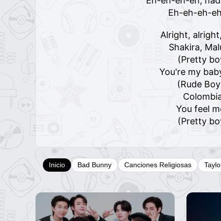
Eh-eh-eh-eh, nadi
Eh-eh-eh-eh
Alright, alrigh
Shakira, Ma
(Pretty bo
You're my baby
(Rude Boy
Colombi
You feel m
(Pretty bo
Inicio
Bad Bunny
Canciones Religiosas
Taylo