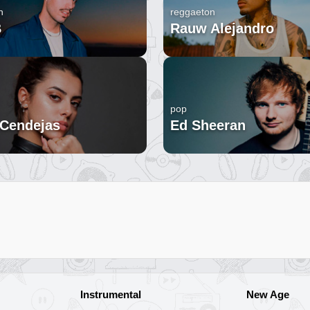
n
reggaeton
B
Rauw Alejandro
pop
 Cendejas
Ed Sheeran
Instrumental
New Age