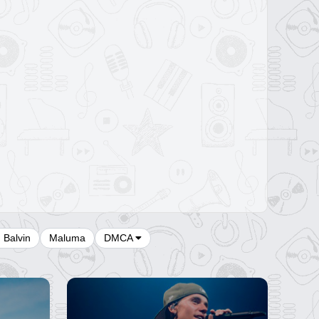
J Balvin
Maluma
DMCA