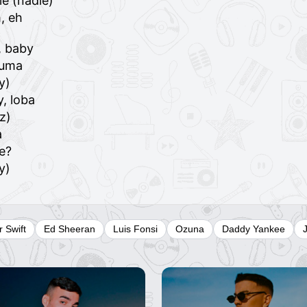
e (nadie)
, eh
t, baby
luma
y)
, loba
z)
a
e?
y)
r Swift
Ed Sheeran
Luis Fonsi
Ozuna
Daddy Yankee