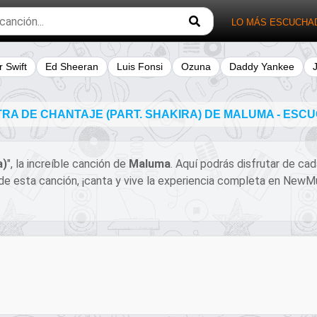
LO MÁS ESCUCHA
r Swift
Ed Sheeran
Luis Fonsi
Ozuna
Daddy Yankee
RA DE CHANTAJE (PART. SHAKIRA) DE MALUMA - ESC
a)
", la increíble canción de
Maluma
. Aquí podrás disfrutar de ca
l de esta canción, ¡canta y vive la experiencia completa en New