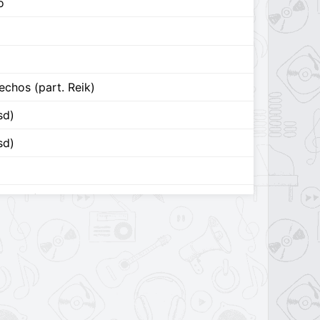
o
chos (part. Reik)
sd)
sd)
Urbana)
)