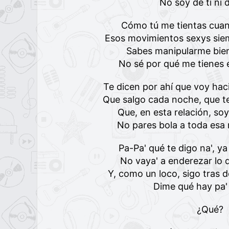
No soy de ti ni 
Cómo tú me tientas cua
Esos movimientos sexys sie
Sabes manipularme bien
No sé por qué me tienes e
Te dicen por ahí que voy ha
Que salgo cada noche, que te
Que, en esta relación, so
No pares bola a toda esa
Pa-Pa' qué te digo na', y
No vaya' a enderezar lo 
Y, como un loco, sigo tras d
Dime qué hay pa'
¿Qué?